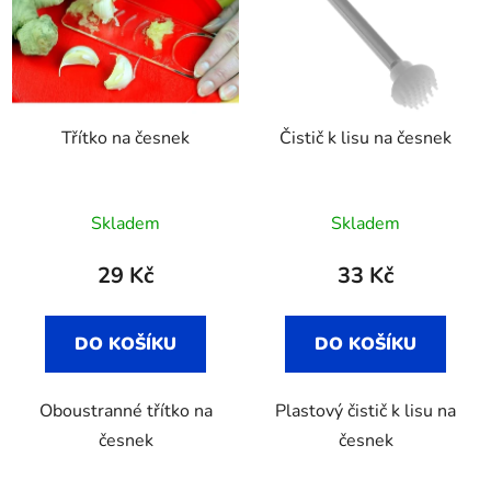
p
o
i
d
s
u
p
k
r
t
Třítko na česnek
Čistič k lisu na česnek
o
ů
d
u
Průměrné
Skladem
Skladem
k
hodnocení
t
produktu
29 Kč
33 Kč
ů
je
3,5
DO KOŠÍKU
DO KOŠÍKU
z
5
Oboustranné třítko na
Plastový čistič k lisu na
hvězdiček.
česnek
česnek