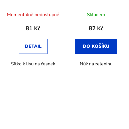
Průměrné
Momentálně nedostupné
Skladem
hodnocení
produktu
81 Kč
82 Kč
je
3,8
DETAIL
DO KOŠÍKU
z
5
Sítko k lisu na česnek
Nůž na zeleninu
hvězdiček.