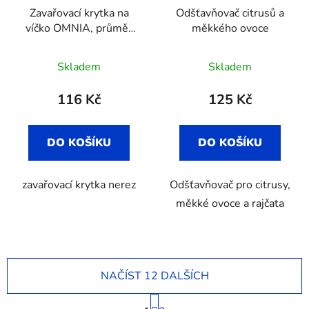
Zavařovací krytka na
Odšťavňovač citrusů a
víčko OMNIA, průměr
měkkého ovoce
68 mm
Skladem
Skladem
116 Kč
125 Kč
DO KOŠÍKU
DO KOŠÍKU
zavařovací krytka nerez
Odšťavňovač pro citrusy,
měkké ovoce a rajčata
NAČÍST 12 DALŠÍCH
S