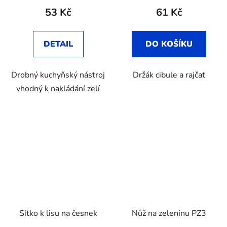
53 Kč
61 Kč
DETAIL
DO KOŠÍKU
Drobný kuchyňský nástroj
Držák cibule a rajčat
vhodný k nakládání zelí
Sítko k lisu na česnek
Nůž na zeleninu PZ3