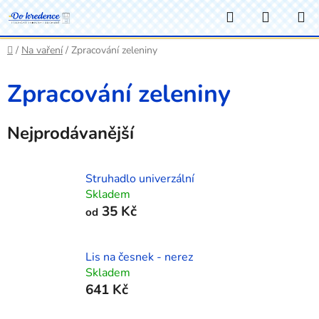
Přejít
Hledat
NÁKUP
na
KOŠÍK
obsah
Domů
/
Na vaření
/
Zpracování zeleniny
Zpracování zeleniny
Nejprodávanější
Struhadlo univerzální
Skladem
35 Kč
od
Lis na česnek - nerez
Skladem
641 Kč