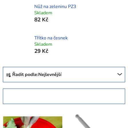
Nůž na zeleninu PZ3
Skladem
82 Kč
Třítko na česnek
Skladem
29 Kč
Ř
Řadit podle:
Nejlevnější
a
z
e
OTEVŘÍT FILTR
n
í
V
p
ý
r