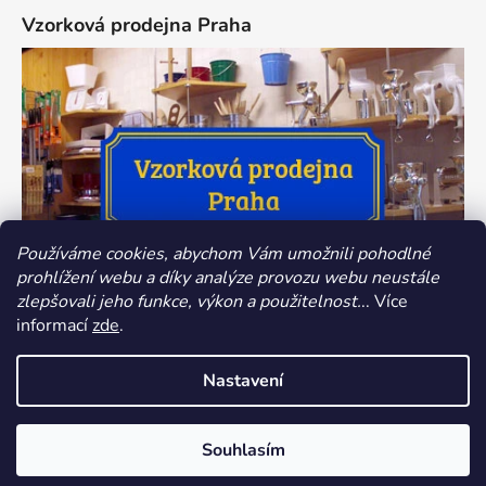
Vzorková prodejna Praha
Používáme cookies, abychom Vám umožnili pohodlné
prohlížení webu a díky analýze provozu webu neustále
zlepšovali jeho funkce, výkon a použitelnost.
.. Více
informací
zde
.
Nastavení
Vytvořil Shoptet
Souhlasím
Copyright 2026
Dokredence.cz
. Všechna práva
vyhrazena.
Upravit nastavení cookies