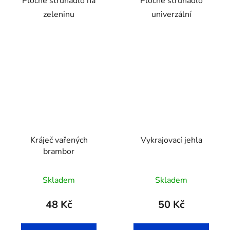
Ploché struhadlo na
Ploché struhadlo
zeleninu
univerzální
Kráječ vařených
Vykrajovací jehla
brambor
Skladem
Skladem
48 Kč
50 Kč