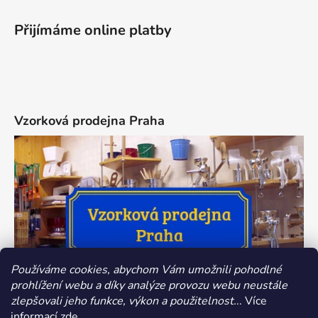
Přijímáme online platby
Vzorková prodejna Praha
Používáme cookies, abychom Vám umožnili pohodlné
prohlížení webu a díky analýze provozu webu neustále
zlepšovali jeho funkce, výkon a použitelnost.
.. Více
informací
zde
.