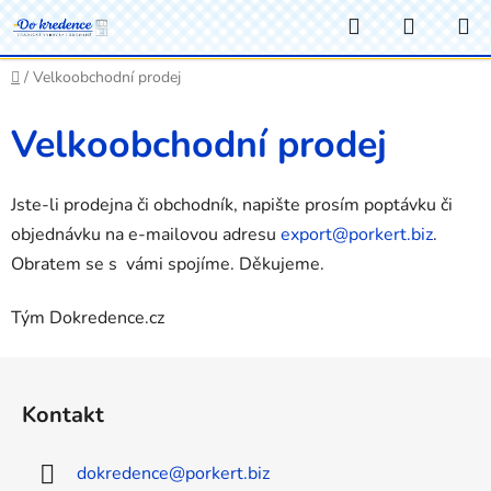
Přejít
Hledat
NÁKUP
na
KOŠÍK
obsah
Domů
/
Velkoobchodní prodej
Velkoobchodní prodej
Jste-li prodejna či obchodník, napište prosím poptávku či
objednávku na e-mailovou adresu
export@porkert.biz
.
Obratem se s vámi spojíme. Děkujeme.
Tým Dokredence.cz
Z
á
Kontakt
p
a
dokredence
@
porkert.biz
t