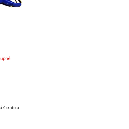
tupné
á škrabka