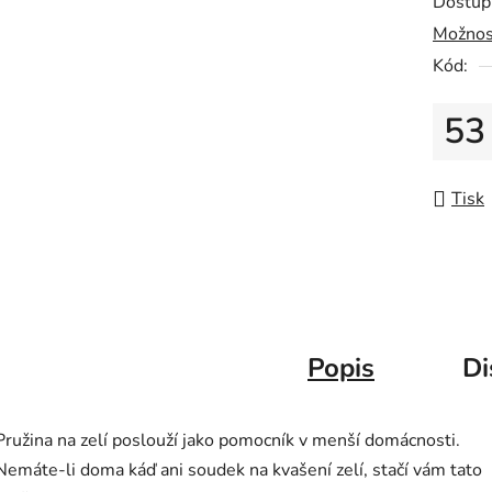
Dostup
5
Možnos
hvězdič
Kód:
53
Měrná
Tisk
Popis
Di
Pružina na zelí poslouží jako pomocník v menší domácnosti.
Nemáte-li doma káď ani soudek na kvašení zelí, stačí vám tato