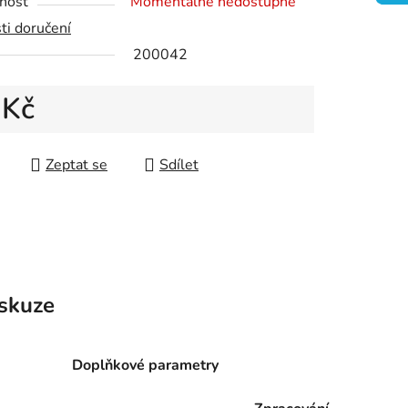
nost
Momentálně nedostupné
ti doručení
ek.
200042
 Kč
 cena:
Zeptat se
Sdílet
skuze
Doplňkové parametry