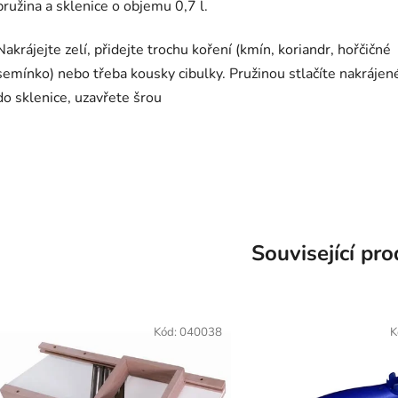
pružina a sklenice o objemu 0,7 l.
Nakrájejte zelí, přidejte trochu koření (kmín, koriandr, hořčičné
semínko) nebo třeba kousky cibulky. Pružinou stlačíte nakrájené
do sklenice, uzavřete šrou
Související pr
Kód:
040038
K