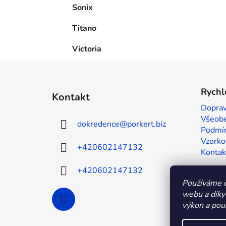
Sonix
Titano
Victoria
Z
á
Rychl
Kontakt
p
Doprav
a
Všeobe
dokredence
@
porkert.biz
t
Podmín
í
Vzorko
+420602147132
Kontak
+420602147132
Používáme c
webu a díky
výkon a použ