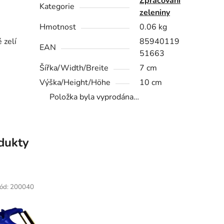
Zpracování
Kategorie
zeleniny
Hmotnost
0.06 kg
 zelí
85940119
EAN
51663
Šířka/Width/Breite
7 cm
Výška/Height/Höhe
10 cm
Položka byla vyprodána…
odukty
ód:
200040