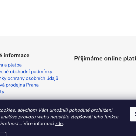
é informace
Přijímáme online plat
a a platba
cné obchodní podmínky
ky ochrany osobních údajů
vá prodejna Praha
ty
ookies, abychom Vám umožnili pohodlné prohlížení
 analýze provozu webu neustále zlepšovali jeho funkce,
itelnost.
.. Více informací
zde
.