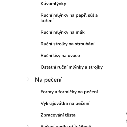
Kávomlýnky
p
a
Ruční mlýnky na pepř, sůl a
n
koření
e
Ruční mlýnky na mák
l
Ruční strojky na strouhání
Ruční lisy na ovoce
Ostatní ruční mlýnky a strojky
Na pečení
Formy a formičky na pečení
Vykrajovátka na pečení
Zpracování těsta
Pečení podle příležitostí