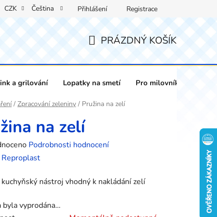
CZK
Čeština
Přihlášení
Registrace
PRÁZDNÝ KOŠÍK
NÁKUPNÍ
KOŠÍK
nk a grilování
Lopatky na smetí
Pro milovníky vína
ření
/
Zpracování zeleniny
/
Pružina na zelí
žina na zelí
né
dnoceno
Podrobnosti hodnocení
ení
:
Reproplast
tu
kuchyňský nástroj vhodný k nakládání zelí
a byla vyprodána…