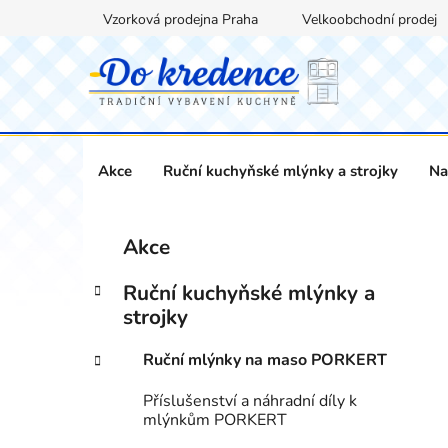
Přejít
Vzorková prodejna Praha
Velkoobchodní prodej
na
obsah
Akce
Ruční kuchyňské mlýnky a strojky
Na
P
K
Přeskočit
Akce
a
kategorie
o
t
s
Ruční kuchyňské mlýnky a
e
t
strojky
g
r
o
Ruční mlýnky na maso PORKERT
a
r
i
n
Příslušenství a náhradní díly k
e
n
mlýnkům PORKERT
í