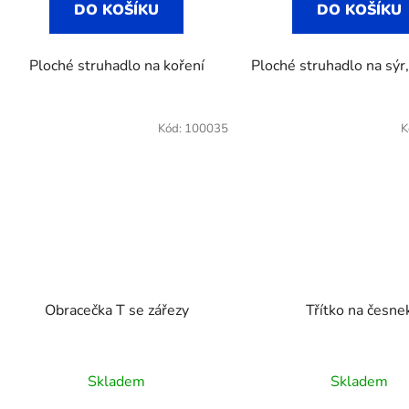
DO KOŠÍKU
DO KOŠÍKU
hvězdiček.
Ploché struhadlo na koření
Ploché struhadlo na sýr
Kód:
100035
K
Obracečka T se zářezy
Třítko na česne
Průměr
Skladem
Skladem
hodnoc