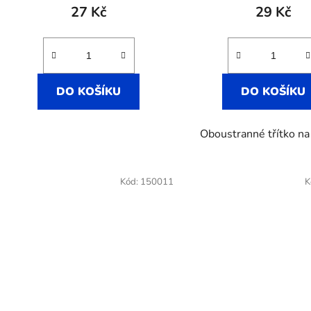
produk
27 Kč
29 Kč
je
3,5
z
5
DO KOŠÍKU
DO KOŠÍKU
hvězdič
Oboustranné třítko na
Kód:
150011
K