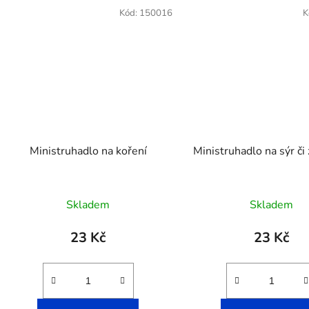
Kód:
150016
K
Ministruhadlo na koření
Ministruhadlo na sýr či
Průměrné
Skladem
Skladem
hodnocení
produktu
23 Kč
23 Kč
je
5,0
z
5