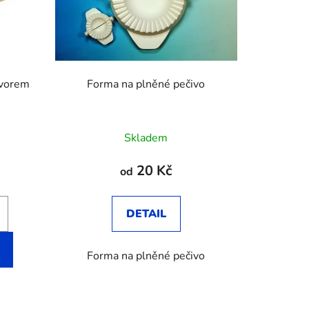
r
o
d
u
k
tvorem
Forma na plněné pečivo
t
ů
Skladem
20 Kč
od
DETAIL
Forma na plněné pečivo