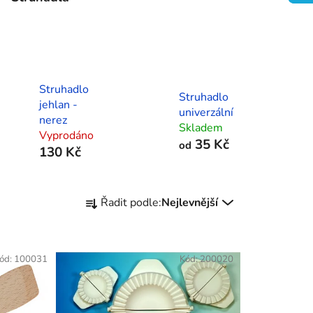
Struhadlo
Struhadlo
jehlan -
univerzální
nerez
Skladem
Vyprodáno
35 Kč
od
130 Kč
Ř
Řadit podle:
Nejlevnější
a
z
e
ód:
100031
Kód:
200020
n
í
p