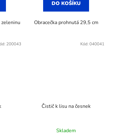
DO KOŠÍKU
, zeleninu
Obracečka prohnutá 29,5 cm
ód:
200043
Kód:
040041
k
Čistič k lisu na česnek
né
Skladem
ení