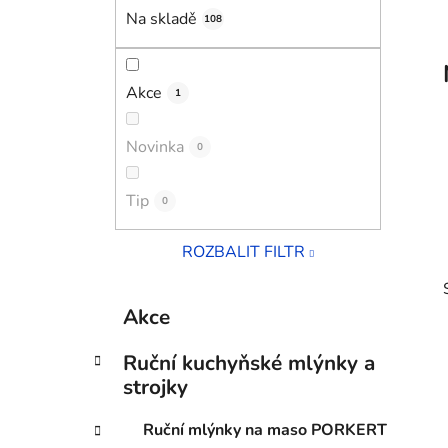
í
Na skladě
108
p
a
n
Akce
1
e
l
Novinka
0
Tip
0
ROZBALIT FILTR
K
Přeskočit
Akce
a
kategorie
t
Ruční kuchyňské mlýnky a
e
strojky
g
o
i
Ruční mlýnky na maso PORKERT
r