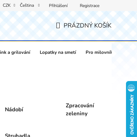
CZK
Čeština
Přihlášení
Registrace
PRÁZDNÝ KOŠÍK
NÁKUPNÍ
KOŠÍK
nk a grilování
Lopatky na smetí
Pro milovníky vína
Zpracování
Nádobí
zeleniny
Struhadla