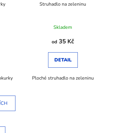
rky
Struhadlo na zeleninu
né
Skladem
ení
tu
35 Kč
od
DETAIL
okurky
Ploché struhadlo na zeleninu
ek.
ÍCH