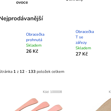
ovoce
Nejprodávanější
Obracečka
Obracečka
T se
prohnutá
zářezy
Skladem
Skladem
26 Kč
27 Kč
Stránka
1
z
12
-
133
položek celkem
V
ý
Kód:
100008
K
p