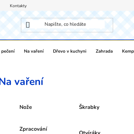
Kontakty
 pečení
Na vaření
Dřevo v kuchyni
Zahrada
Kempi
Na vaření
Nože
Škrabky
Zpracování
Otvíráky