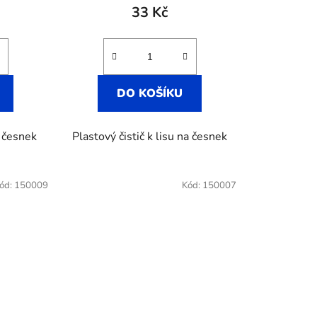
tu
33 Kč
DO KOŠÍKU
ek.
 česnek
Plastový čistič k lisu na česnek
ód:
150009
Kód:
150007