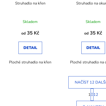
Struhadlo na křen
Struhadlo na oku
Průměr
Skladem
Skladem
hodnoc
produk
35 Kč
35 Kč
od
od
je
3,3
DETAIL
DETAIL
z
5
Ploché struhadlo na křen
Ploché struhadlo na 
hvězdič
NAČÍST 12 DALŠ
S
1
t
12
O
r
v
á