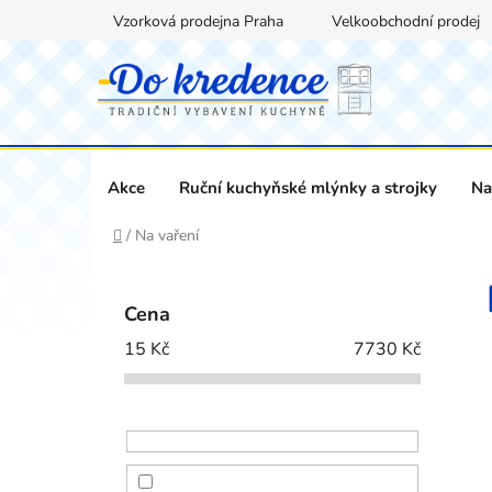
Přejít
Vzorková prodejna Praha
Velkoobchodní prodej
na
obsah
Akce
Ruční kuchyňské mlýnky a strojky
Na
Domů
/
Na vaření
P
o
Cena
s
15
Kč
7730
Kč
t
r
a
n
n