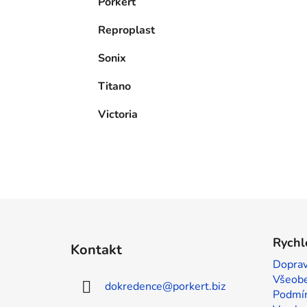
Porkert
Reproplast
Sonix
Titano
Victoria
Z
á
Rychl
Kontakt
p
Doprav
a
Všeobe
dokredence
@
porkert.biz
t
Podmín