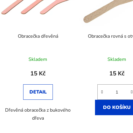
s
p
r
o
d
Obracečka dřevěná
Obracečka rovná s o
u
k
t
Skladem
Skladem
ů
15 Kč
15 Kč
DETAIL
DO KOŠÍKU
Dřevěná obracečka z bukového
dřeva