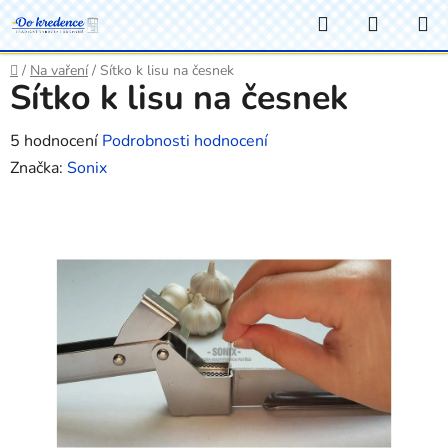
Přejít
Hledat
NÁKUP
na
KOŠÍK
obsah
Domů
/
Na vaření
/
Sítko k lisu na česnek
Sítko k lisu na česnek
Průměrné
5 hodnocení
Podrobnosti hodnocení
hodnocení
Značka:
Sonix
produktu
je
3,8
z
5
hvězdiček.