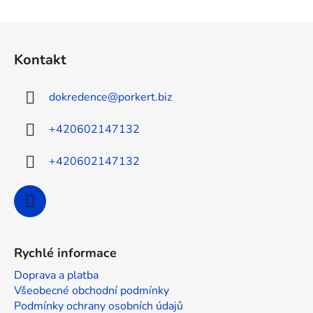
Z
á
Kontakt
p
a
dokredence
@
porkert.biz
t
í
+420602147132
+420602147132
Rychlé informace
Doprava a platba
Všeobecné obchodní podmínky
Podmínky ochrany osobních údajů