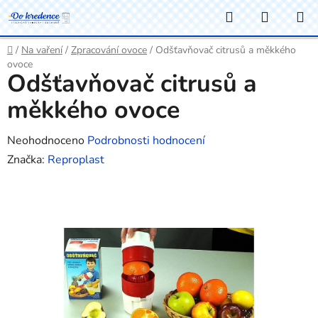
Přejít
Hledat
NÁKUP
na
KOŠÍK
obsah
Domů
/
Na vaření
/
Zpracování ovoce
/
Odšťavňovač citrusů a měkkého
ovoce
Odšťavňovač citrusů a
měkkého ovoce
Průměrné
Neohodnoceno
Podrobnosti hodnocení
hodnocení
Značka:
Reproplast
produktu
je
0,0
z
5
hvězdiček.