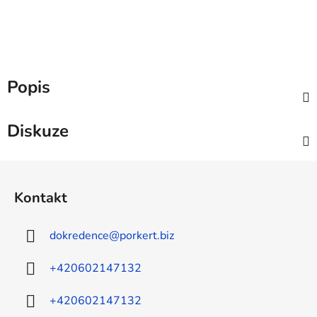
Popis
Diskuze
Z
á
Kontakt
p
a
dokredence
@
porkert.biz
t
í
+420602147132
+420602147132