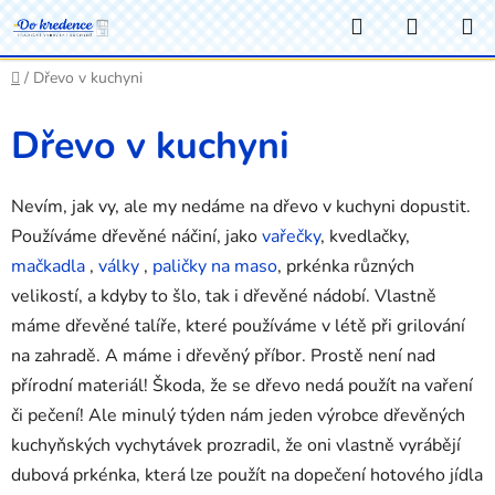
Přejít
Hledat
NÁKUP
na
KOŠÍK
obsah
Domů
/
Dřevo v kuchyni
Dřevo v kuchyni
Nevím, jak vy, ale my nedáme na dřevo v kuchyni dopustit.
Používáme dřevěné náčiní, jako
vařečky
, kvedlačky,
mačkadla
,
války
,
paličky na maso
, prkénka různých
velikostí, a kdyby to šlo, tak i dřevěné nádobí. Vlastně
máme dřevěné talíře, které používáme v létě při grilování
na zahradě. A máme i dřevěný příbor. Prostě není nad
přírodní materiál! Škoda, že se dřevo nedá použít na vaření
či pečení! Ale minulý týden nám jeden výrobce dřevěných
kuchyňských vychytávek prozradil, že oni vlastně vyrábějí
dubová prkénka, která lze použít na dopečení hotového jídla