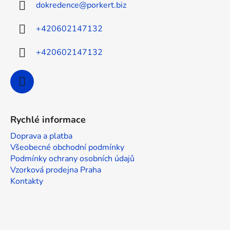
dokredence
@
porkert.biz
y
t
v
í
+420602147132
ý
p
i
+420602147132
s
u
Rychlé informace
Doprava a platba
Všeobecné obchodní podmínky
Podmínky ochrany osobních údajů
Vzorková prodejna Praha
Kontakty