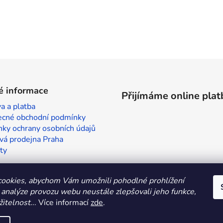
é informace
Přijímáme online plat
a a platba
cné obchodní podmínky
ky ochrany osobních údajů
vá prodejna Praha
ty
ookies, abychom Vám umožnili pohodlné prohlížení
 analýze provozu webu neustále zlepšovali jeho funkce,
itelnost.
.. Více informací
zde
.