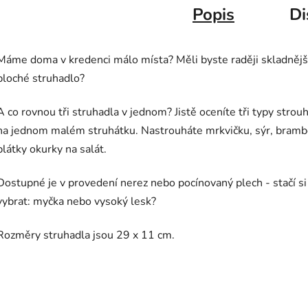
Popis
Di
Máme doma v kredenci málo místa? Měli byste raději skladnějš
ploché struhadlo?
A co rovnou tři struhadla v jednom? Jistě oceníte tři typy strou
na jednom malém struhátku. Nastrouháte mrkvičku, sýr, brambo
plátky okurky na salát.
Dostupné je v provedení nerez nebo pocínovaný plech - stačí si
vybrat: myčka nebo vysoký lesk?
Rozměry struhadla jsou 29 x 11 cm.