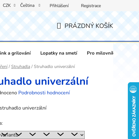
CZK
Čeština
Přihlášení
Registrace
PRÁZDNÝ KOŠÍK
NÁKUPNÍ
KOŠÍK
nk a grilování
Lopatky na smetí
Pro milovníky vína
ření
/
Struhadla
/
Struhadlo univerzální
uhadlo univerzální
né
dnoceno
Podrobnosti hodnocení
ení
struhadlo univerzální
tu
a: