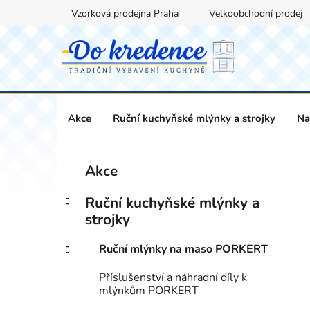
Přejít
Vzorková prodejna Praha
Velkoobchodní prodej
na
obsah
Akce
Ruční kuchyňské mlýnky a strojky
Na
P
K
Přeskočit
Akce
a
kategorie
o
t
s
Ruční kuchyňské mlýnky a
e
t
strojky
g
r
o
Ruční mlýnky na maso PORKERT
a
r
i
n
Příslušenství a náhradní díly k
e
n
mlýnkům PORKERT
í