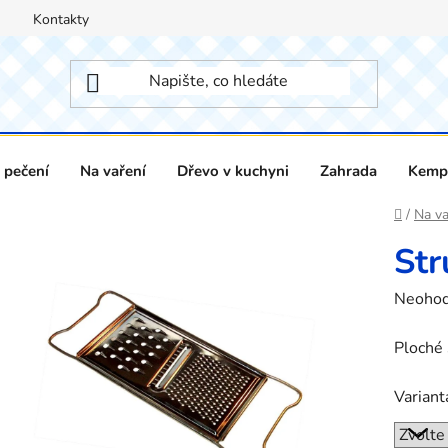
Kontakty
 pečení
Na vaření
Dřevo v kuchyni
Zahrada
Kempi
Domů
/
Na va
Str
Průměr
Neoho
hodnoc
Ploché 
produk
je
Variant
0,0
z