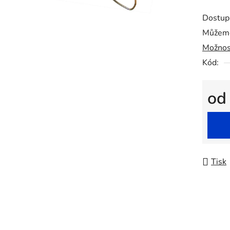
5
Dostup
hvězdič
Můžeme
Možnos
Kód:
o
Měrná
Tisk