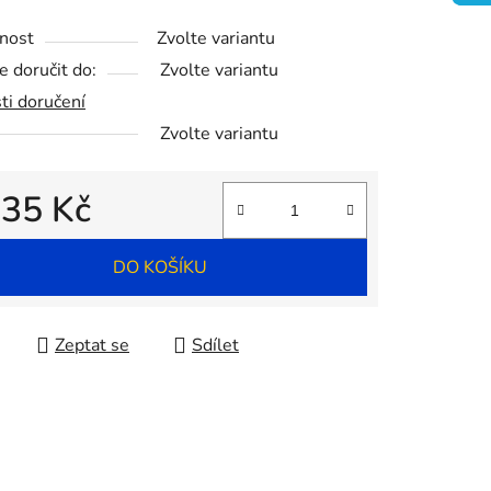
nost
Zvolte variantu
ek.
 doručit do:
Zvolte variantu
ti doručení
Zvolte variantu
d
35 Kč
 cena:
DO KOŠÍKU
Zeptat se
Sdílet