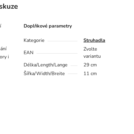
skuze
í
Doplňkové parametry
Kategorie
Struhadla
hání
Zvolte
EAN
variantu
ry i
Délka/Length/Lange
29 cm
Šířka/Width/Breite
11 cm