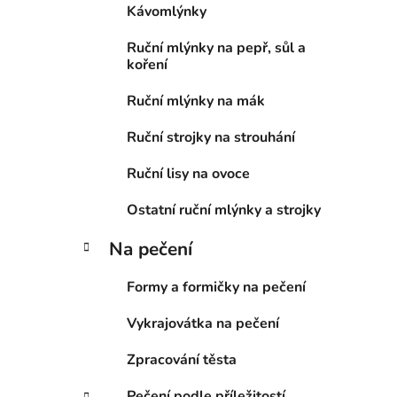
Kávomlýnky
p
a
Ruční mlýnky na pepř, sůl a
n
koření
e
Ruční mlýnky na mák
l
Ruční strojky na strouhání
Ruční lisy na ovoce
Ostatní ruční mlýnky a strojky
Na pečení
Formy a formičky na pečení
Vykrajovátka na pečení
Zpracování těsta
Pečení podle příležitostí