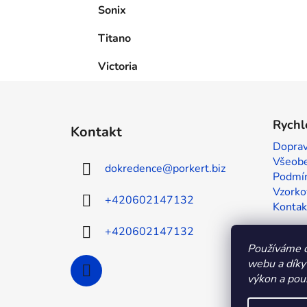
Sonix
Titano
Victoria
Z
á
Rychl
Kontakt
p
Doprav
a
Všeobe
dokredence
@
porkert.biz
t
Podmín
í
Vzorko
+420602147132
Kontak
+420602147132
Používáme c
webu a díky
výkon a použ