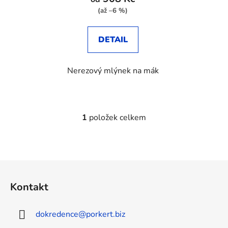
ů
(až –6 %)
DETAIL
Nerezový mlýnek na mák
1
položek celkem
O
v
l
á
Z
d
á
a
Kontakt
c
p
í
a
p
dokredence
@
porkert.biz
t
r