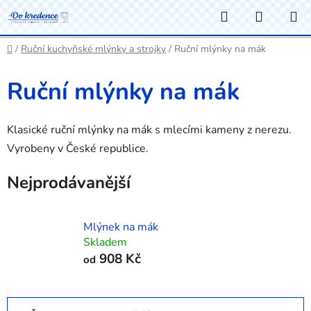
Přejít
Hledat
NÁKUP
na
KOŠÍK
obsah
Domů
/
Ruční kuchyňské mlýnky a strojky
/
Ruční mlýnky na mák
Ruční mlýnky na mák
Klasické ruční mlýnky na mák s mlecími kameny z nerezu.
Vyrobeny v České republice.
Nejprodávanější
Mlýnek na mák
Skladem
908 Kč
od
Ř