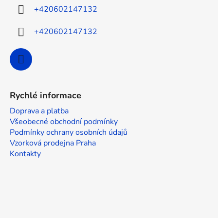
í
v
+420602147132
k
y
+420602147132
v
ý
p
i
s
u
Rychlé informace
Doprava a platba
Všeobecné obchodní podmínky
Podmínky ochrany osobních údajů
Vzorková prodejna Praha
Kontakty