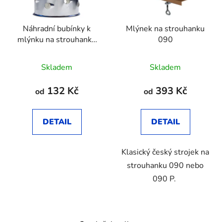
p
k
r
t
Náhradní bubínky k
Mlýnek na strouhanku
o
ů
mlýnku na strouhanku
090
d
090
u
Skladem
Skladem
k
t
132 Kč
393 Kč
od
od
ů
DETAIL
DETAIL
Klasický český strojek na
strouhanku 090 nebo
090 P.