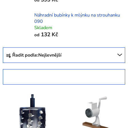
Náhradní bubínky k mlýnku na strouhanku
090
Skladem
132 Kč
od
Ř
Řadit podle:
Nejlevnější
a
z
e
OTEVŘÍT FILTR
n
í
V
p
ý
r
p
o
i
d
s
u