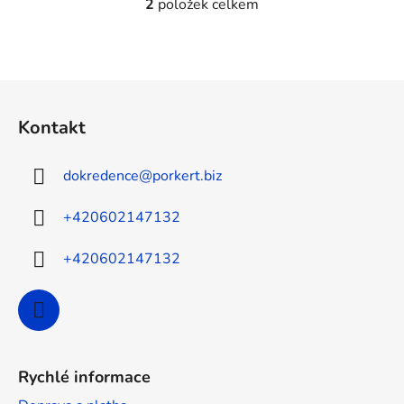
2
položek celkem
O
v
l
á
Z
d
á
a
Kontakt
c
p
í
a
p
dokredence
@
porkert.biz
t
r
í
v
+420602147132
k
y
+420602147132
v
ý
p
i
s
u
Rychlé informace