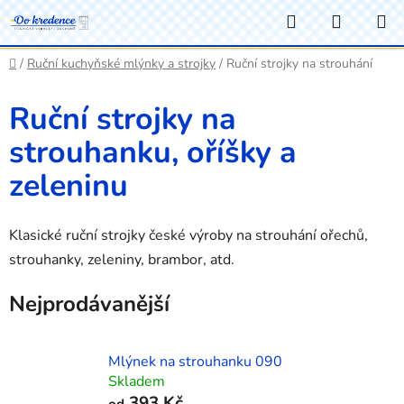
Přejít
Hledat
NÁKUP
na
KOŠÍK
obsah
Domů
/
Ruční kuchyňské mlýnky a strojky
/
Ruční strojky na strouhání
Ruční strojky na
strouhanku, oříšky a
zeleninu
Klasické ruční strojky české výroby na strouhání ořechů,
strouhanky, zeleniny, brambor, atd.
Nejprodávanější
Mlýnek na strouhanku 090
Skladem
393 Kč
od