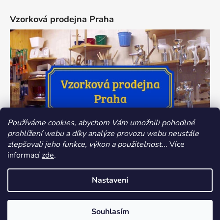
Vzorková prodejna Praha
Používáme cookies, abychom Vám umožnili pohodlné
prohlížení webu a díky analýze provozu webu neustále
zlepšovali jeho funkce, výkon a použitelnost.
.. Více
informací
zde
.
Nastavení
Vytvořil Shoptet
Souhlasím
Copyright 2026
Dokredence.cz
. Všechna práva