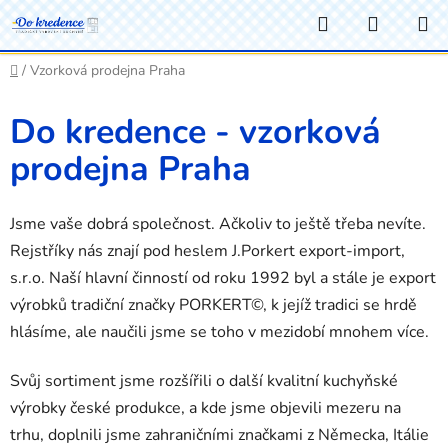
Přejít
Hledat
NÁKUP
na
KOŠÍK
obsah
Domů
/
Vzorková prodejna Praha
Do kredence - vzorková
prodejna Praha
Jsme vaše dobrá společnost. Ačkoliv to ještě třeba nevíte.
Rejstříky nás znají pod heslem J.Porkert export-import,
s.r.o. Naší hlavní činností od roku 1992 byl a stále je export
výrobků tradiční značky PORKERT©, k jejíž tradici se hrdě
hlásíme, ale naučili jsme se toho v mezidobí mnohem více.
Svůj sortiment jsme rozšířili o další kvalitní kuchyňské
výrobky české produkce, a kde jsme objevili mezeru na
trhu, doplnili jsme zahraničními značkami z Německa, Itálie