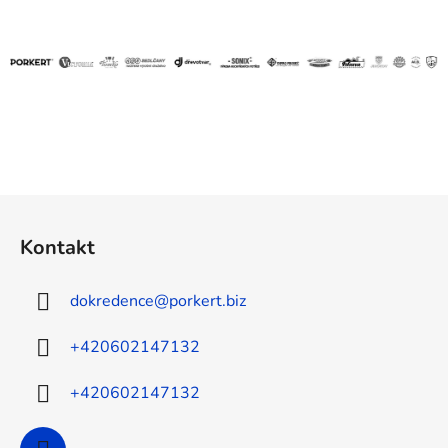
Z
á
Kontakt
p
a
dokredence
@
porkert.biz
t
í
+420602147132
+420602147132