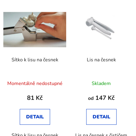
Sítko k lisu na česnek
Lis na česnek
Průměrné
Momentálně nedostupné
Skladem
hodnocení
produktu
81 Kč
147 Kč
od
je
3,8
DETAIL
DETAIL
z
5
Sítko k lisu na česnek
Lis na česnek s čističem
hvězdiček.