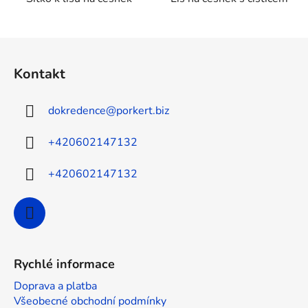
Z
á
Kontakt
p
a
dokredence
@
porkert.biz
t
í
+420602147132
+420602147132
Rychlé informace
Doprava a platba
Všeobecné obchodní podmínky