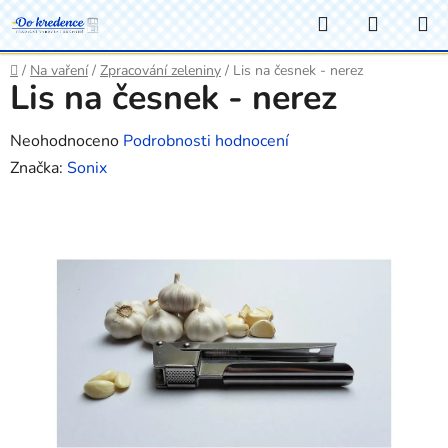
Přejít
Hledat
NÁKUP
na
KOŠÍK
obsah
Domů
/
Na vaření
/
Zpracování zeleniny
/
Lis na česnek - nerez
Lis na česnek - nerez
Průměrné
Neohodnoceno
Podrobnosti hodnocení
hodnocení
Značka:
Sonix
produktu
je
0,0
z
5
hvězdiček.