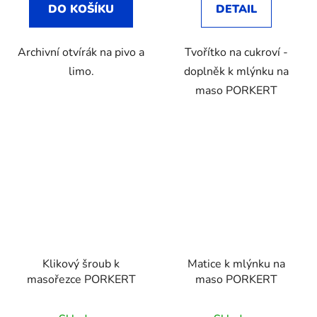
DO KOŠÍKU
DETAIL
Archivní otvírák na pivo a
Tvořítko na cukroví -
limo.
doplněk k mlýnku na
maso PORKERT
Klikový šroub k
Matice k mlýnku na
masořezce PORKERT
maso PORKERT
Průměrné