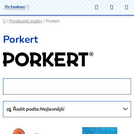
Přejít
Hledat
NÁKUP
na
KOŠÍK
obsah
Domů
/
Prodávané značky
/
Porkert
Porkert
OTEVŘÍT FILTR
Ř
Řadit podle:
Nejlevnější
a
z
V
e