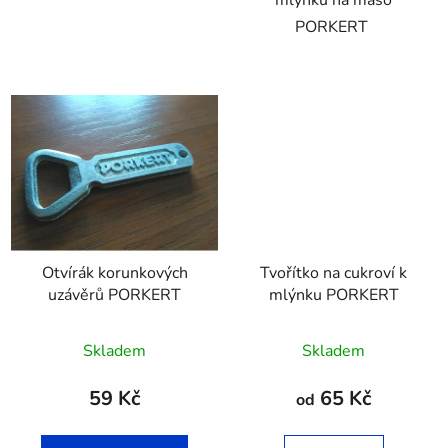
mlýnku na maso
PORKERT
Otvírák korunkových
Tvořítko na cukroví k
uzávěrů PORKERT
mlýnku PORKERT
Skladem
Skladem
59 Kč
65 Kč
od