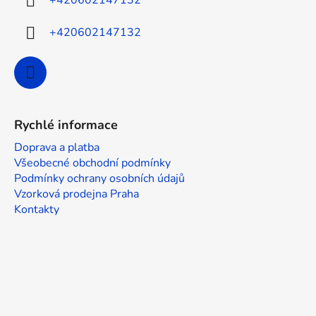
+420602147132
v
ý
+420602147132
p
i
s
u
Rychlé informace
Doprava a platba
Všeobecné obchodní podmínky
Podmínky ochrany osobních údajů
Vzorková prodejna Praha
Kontakty