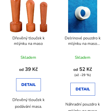
ý
n
p
í
i
p
s
r
p
o
r
d
Dřevěný tlouček k
Delrinové pouzdro k
o
u
mlýnku na maso
mlýnku na maso
d
k
PORKERT
u
t
Skladem
Skladem
k
ů
t
39 Kč
52 Kč
od
od
ů
(až –29 %)
DETAIL
DETAIL
Dřevěný tlouček k
Náhradní pouzdro k
podávání masa.