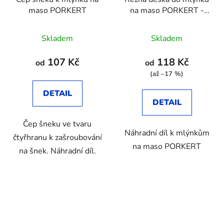
maso PORKERT
na maso PORKERT -
karbonová
Průměrné
Průměrné
Skladem
Skladem
hodnocení
hodnocení
produktu
produktu
107 Kč
118 Kč
od
od
je
je
(až –17 %)
4,5
2,9
DETAIL
z
z
DETAIL
5
5
Čep šneku ve tvaru
hvězdiček.
hvězdiček.
Náhradní díl k mlýnkům
čtyřhranu k zašroubování
na maso PORKERT
na šnek. Náhradní díl.