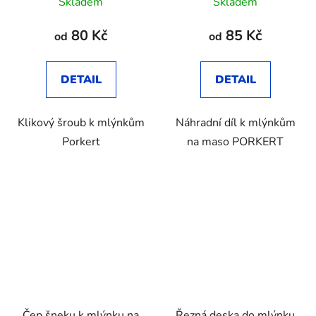
Skladem
Skladem
hodnocení
produktu
80 Kč
85 Kč
od
od
je
3,8
DETAIL
DETAIL
z
5
Klikový šroub k mlýnkům
Náhradní díl k mlýnkům
hvězdiček.
Porkert
na maso PORKERT
Čep šneku k mlýnku na
Řezná deska do mlýnku