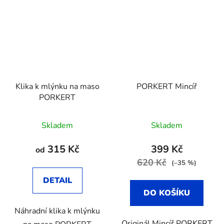
Klika k mlýnku na maso
PORKERT Mincíř
PORKERT
Skladem
Skladem
315 Kč
399 Kč
od
620 Kč
(–35 %)
DETAIL
DO KOŠÍKU
Náhradní klika k mlýnku
Originál Mincíř PORKERT