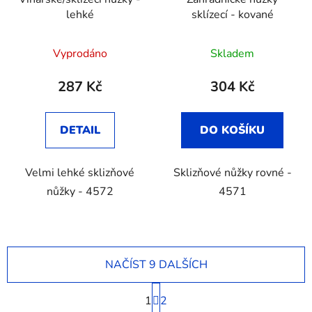
lehké
sklízecí - kované
Vyprodáno
Skladem
287 Kč
304 Kč
DETAIL
DO KOŠÍKU
Velmi lehké sklizňové
Sklizňové nůžky rovné -
nůžky - 4572
4571
NAČÍST 9 DALŠÍCH
S
1
t
2