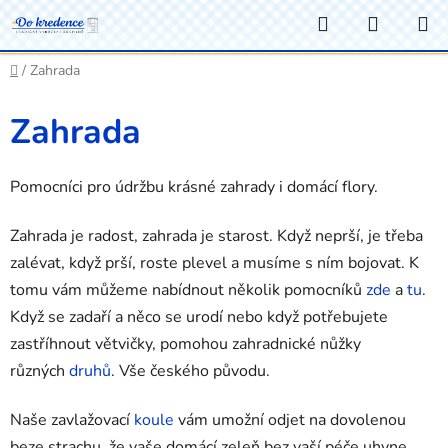
Přejít
Hledat
NÁKUP
na
KOŠÍK
obsah
Domů
/
Zahrada
Zahrada
Pomocníci pro údržbu krásné zahrady i domácí flory.
Zahrada je radost, zahrada je starost. Když neprší, je třeba
zalévat, když prší, roste plevel a musíme s ním bojovat. K
tomu vám můžeme nabídnout několik pomocníků
zde
a
tu
.
Když se zadaří a něco se urodí nebo když potřebujete
zastříhnout větvičky, pomohou zahradnické nůžky
různých
druhů
. Vše českého původu.
Naše zavlažovací
koule
vám umožní odjet na dovolenou
beze strachu, že vaše domácí zeleň bez vaší péče uhyne.