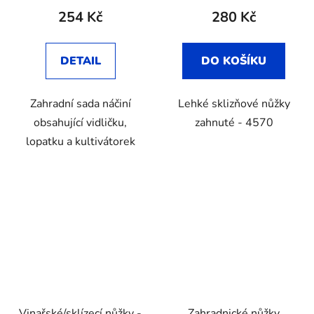
254 Kč
280 Kč
DETAIL
DO KOŠÍKU
Zahradní sada náčiní
Lehké sklizňové nůžky
obsahující vidličku,
zahnuté - 4570
lopatku a kultivátorek
Vinařské/sklízecí nůžky -
Zahradnické nůžky