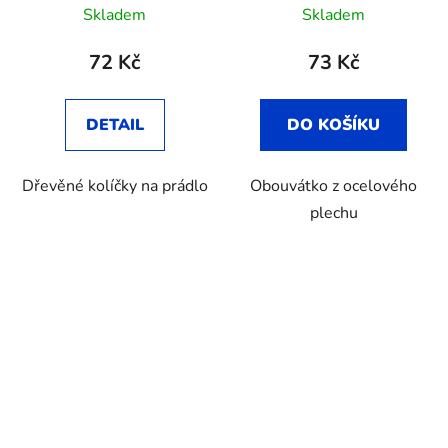
Skladem
Skladem
hodnocení
produktu
72 Kč
73 Kč
je
5,0
DETAIL
DO KOŠÍKU
z
5
Dřevěné kolíčky na prádlo
Obouvátko z ocelového
hvězdiček.
plechu