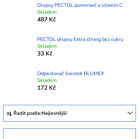
Dropsy PECTOL pomeranč a vitamín C
Skladem
487 Kč
PECTOL dropsy Extra strong bez cukru
Skladem
33 Kč
Odpeckovač švestek BLUMEX
Skladem
172 Kč
Ř
Řadit podle:
Nejlevnější
a
z
e
OTEVŘÍT FILTR