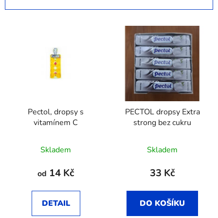
n
í
V
p
ý
r
p
o
i
d
s
u
p
k
r
t
Pectol, dropsy s
PECTOL dropsy Extra
o
ů
vitamínem C
strong bez cukru
d
u
Skladem
Skladem
k
t
14 Kč
33 Kč
od
ů
DETAIL
DO KOŠÍKU