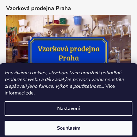
Vzorková prodejna Praha
Používáme cookies, abychom Vám umožnili pohodlné
prohlížení webu a díky analýze provozu webu neustále
zlepšovali jeho funkce, výkon a použitelnost.
.. Více
informací
zde
.
Nastavení
Vytvořil Shoptet
Souhlasím
Copyright 2026
Dokredence.cz
. Všechna práva
vyhrazena.
Upravit nastavení cookies