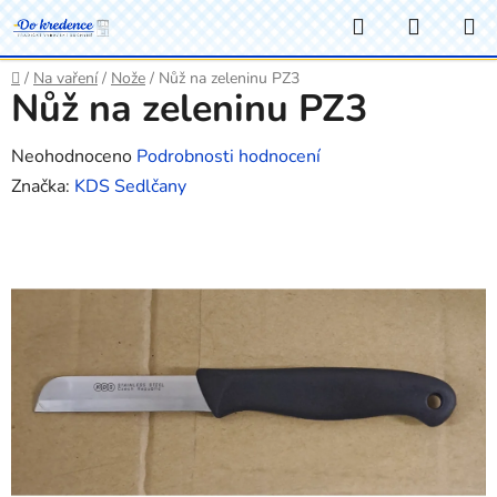
Přejít
Hledat
NÁKUP
na
KOŠÍK
obsah
Domů
/
Na vaření
/
Nože
/
Nůž na zeleninu PZ3
Nůž na zeleninu PZ3
Průměrné
Neohodnoceno
Podrobnosti hodnocení
hodnocení
Značka:
KDS Sedlčany
produktu
je
0,0
z
5
hvězdiček.