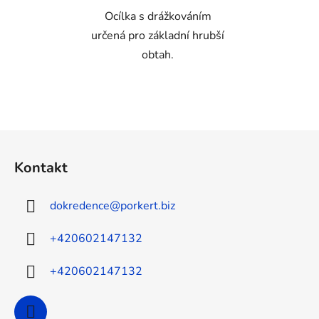
Ocílka s drážkováním
určená pro základní hrubší
obtah.
Z
á
Kontakt
p
a
dokredence
@
porkert.biz
t
í
+420602147132
+420602147132