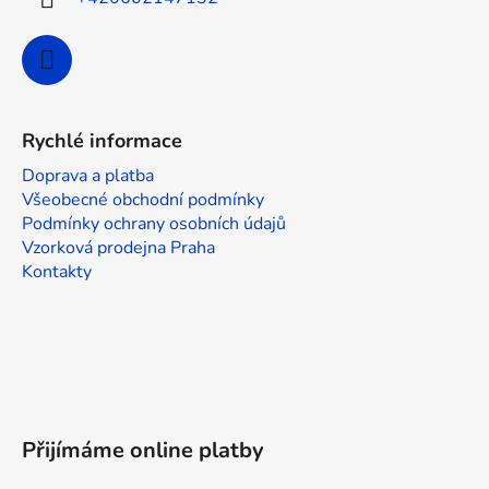
v
ý
p
i
s
u
Rychlé informace
Doprava a platba
Všeobecné obchodní podmínky
Podmínky ochrany osobních údajů
Vzorková prodejna Praha
Kontakty
Přijímáme online platby