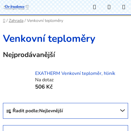
Přejít
Hledat
NÁKUP
na
KOŠÍK
obsah
Domů
/
Zahrada
/
Venkovní teploměry
Venkovní teploměry
Nejprodávanější
EXATHERM Venkovní teploměr, hliník
Na dotaz
506 Kč
Ř
Řadit podle:
Nejlevnější
a
z
e