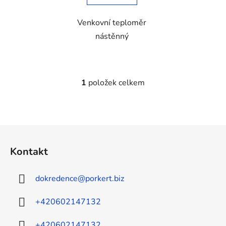
Venkovní teploměr
nástěnný
1
položek celkem
O
v
l
á
Z
d
á
a
Kontakt
c
p
í
a
p
dokredence
@
porkert.biz
t
r
í
v
+420602147132
k
y
+420602147132