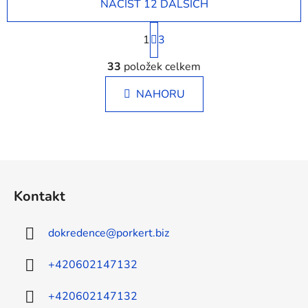
NAČÍST 12 DALŠÍCH
S
1
t
3
r
O
á
33
položek celkem
v
n
l
k
NAHORU
á
o
d
v
a
á
c
n
í
í
Z
p
á
r
Kontakt
p
v
a
k
dokredence
@
porkert.biz
y
t
v
í
+420602147132
ý
p
i
+420602147132