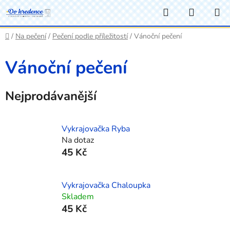
Přejít
Hledat
NÁKUP
na
KOŠÍK
obsah
Domů
/
Na pečení
/
Pečení podle příležitostí
/
Vánoční pečení
Vánoční pečení
Nejprodávanější
Vykrajovačka Ryba
Na dotaz
45 Kč
Vykrajovačka Chaloupka
Skladem
45 Kč