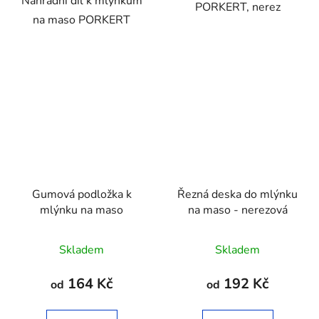
Náhradní díl k mlýnkům
PORKERT, nerez
na maso PORKERT
Gumová podložka k
Řezná deska do mlýnku
mlýnku na maso
na maso - nerezová
Průměrné
Skladem
Skladem
hodnocení
produktu
164 Kč
192 Kč
od
od
je
2,9