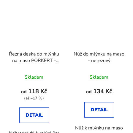
Řezná deska do mlýnku
Nůž do mlýnku na maso
na maso PORKERT -
- nerezový
karbonová
Průměrné
Skladem
Skladem
hodnocení
produktu
118 Kč
134 Kč
od
od
je
(až –17 %)
2,9
DETAIL
z
DETAIL
5
Nůž k mlýnku na maso
hvězdiček.