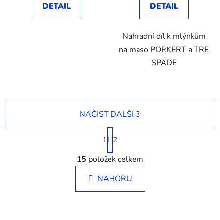
DETAIL
DETAIL
z
5
Náhradní díl k mlýnkům
hvězdiček.
na maso PORKERT a TRE
SPADE
NAČÍST DALŠÍ 3
S
1
t
2
r
O
á
15
položek celkem
v
n
l
k
NAHORU
á
o
d
v
a
á
c
n