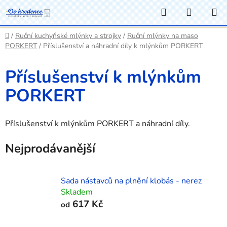
Přejít
Hledat
NÁKUP
na
KOŠÍK
obsah
Domů
/
Ruční kuchyňské mlýnky a strojky
/
Ruční mlýnky na maso
PORKERT
/
Příslušenství a náhradní díly k mlýnkům PORKERT
Příslušenství k mlýnkům
PORKERT
Příslušenství k mlýnkům PORKERT a náhradní díly.
Nejprodávanější
Sada nástavců na plnění klobás - nerez
Skladem
617 Kč
od