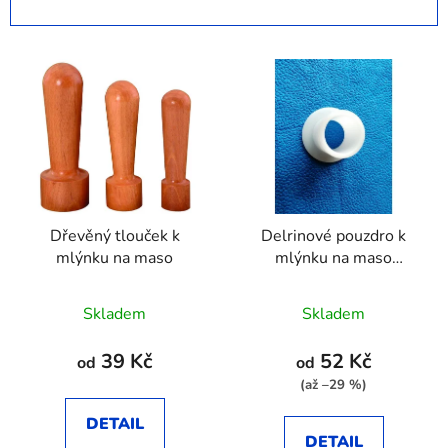
n
í
V
p
ý
r
p
o
i
d
s
u
p
k
r
t
Dřevěný tlouček k
Delrinové pouzdro k
o
ů
mlýnku na maso
mlýnku na maso
d
PORKERT
u
Skladem
Skladem
k
t
39 Kč
52 Kč
od
od
ů
(až –29 %)
DETAIL
DETAIL