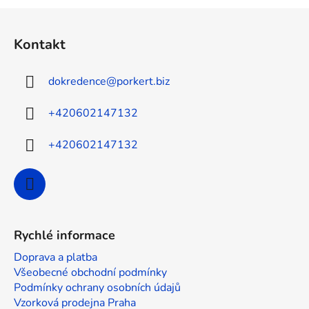
í
í
Z
p
á
r
Kontakt
p
v
a
k
dokredence
@
porkert.biz
y
t
v
í
+420602147132
ý
p
i
+420602147132
s
u
Rychlé informace
Doprava a platba
Všeobecné obchodní podmínky
Podmínky ochrany osobních údajů
Vzorková prodejna Praha