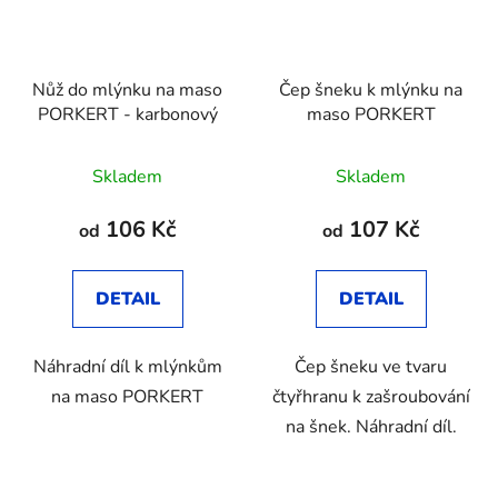
Nůž do mlýnku na maso
Čep šneku k mlýnku na
PORKERT - karbonový
maso PORKERT
Průměrné
Skladem
Skladem
hodnocení
produktu
106 Kč
107 Kč
od
od
je
4,5
DETAIL
DETAIL
z
5
Náhradní díl k mlýnkům
Čep šneku ve tvaru
hvězdiček.
na maso PORKERT
čtyřhranu k zašroubování
na šnek. Náhradní díl.