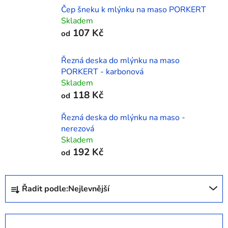
Čep šneku k mlýnku na maso PORKERT
Skladem
107 Kč
od
Řezná deska do mlýnku na maso
PORKERT - karbonová
Skladem
118 Kč
od
Řezná deska do mlýnku na maso -
nerezová
Skladem
192 Kč
od
Ř
Řadit podle:
Nejlevnější
a
z
e
OTEVŘÍT FILTR