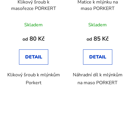
Klikový šroub k
Matice k mlýnku na
masořezce PORKERT
maso PORKERT
Průměrné
Skladem
Skladem
hodnocení
produktu
80 Kč
85 Kč
od
od
je
3,8
DETAIL
DETAIL
z
5
Klikový šroub k mlýnkům
Náhradní díl k mlýnkům
hvězdiček.
Porkert
na maso PORKERT