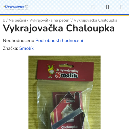
Přejít
Hledat
NÁKUP
na
KOŠÍK
obsah
Domů
/
Na pečení
/
Vykrajovátka na pečení
/
Vykrajovačka Chaloupka
Vykrajovačka Chaloupka
Průměrné
Neohodnoceno
Podrobnosti hodnocení
hodnocení
Značka:
Smolík
produktu
je
0,0
z
5
hvězdiček.