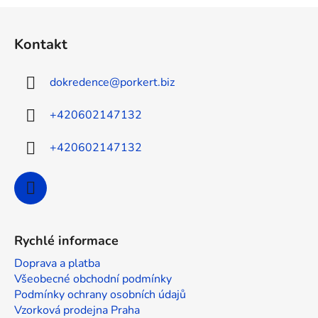
Z
á
Kontakt
p
a
dokredence
@
porkert.biz
t
í
+420602147132
+420602147132
Rychlé informace
Doprava a platba
Všeobecné obchodní podmínky
Podmínky ochrany osobních údajů
Vzorková prodejna Praha