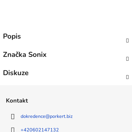
Popis
Značka
Sonix
Diskuze
Z
á
Kontakt
p
a
dokredence
@
porkert.biz
t
í
+420602147132