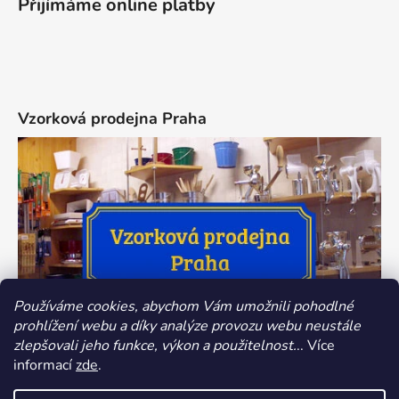
Přijímáme online platby
Vzorková prodejna Praha
Používáme cookies, abychom Vám umožnili pohodlné
prohlížení webu a díky analýze provozu webu neustále
zlepšovali jeho funkce, výkon a použitelnost.
.. Více
informací
zde
.