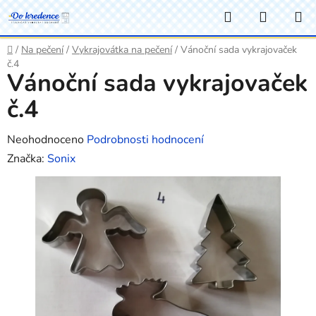
Přejít
Hledat
NÁKUP
na
KOŠÍK
obsah
Domů
/
Na pečení
/
Vykrajovátka na pečení
/
Vánoční sada vykrajovaček
č.4
Vánoční sada vykrajovaček
č.4
Průměrné
Neohodnoceno
Podrobnosti hodnocení
hodnocení
Značka:
Sonix
produktu
je
0,0
z
5
hvězdiček.