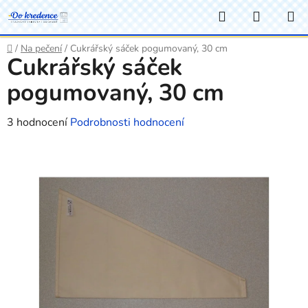
Přejít
Hledat
NÁKUP
na
KOŠÍK
obsah
Domů
/
Na pečení
/
Cukrářský sáček pogumovaný, 30 cm
Cukrářský sáček
pogumovaný, 30 cm
Průměrné
3 hodnocení
Podrobnosti hodnocení
hodnocení
produktu
je
4,7
z
5
hvězdiček.