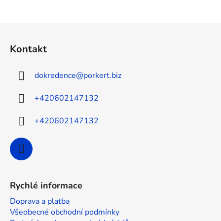
Z
á
Kontakt
p
a
dokredence
@
porkert.biz
t
í
+420602147132
+420602147132
Rychlé informace
Doprava a platba
Všeobecné obchodní podmínky