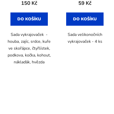
150 Kč
59 Kč
DO KOŠÍKU
DO KOŠÍKU
Sada vykrajovaček -
Sada velikonočních
houba, zajíc, srdce, kuře
vykrajovaček - 4 ks
ve skořápce, čtyřlístek,
podkova, kočka, kohout,
náklaďák, hvězda