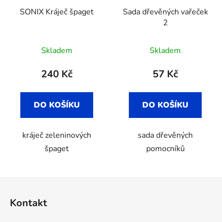
SONIX Kráječ špaget
Sada dřevěných vařeček
2
Průměrné
Skladem
Skladem
hodnocení
produktu
240 Kč
57 Kč
je
5,0
DO KOŠÍKU
DO KOŠÍKU
z
5
kráječ zeleninových
sada dřevěných
hvězdiček.
špaget
pomocníků
Z
á
Kontakt
p
a