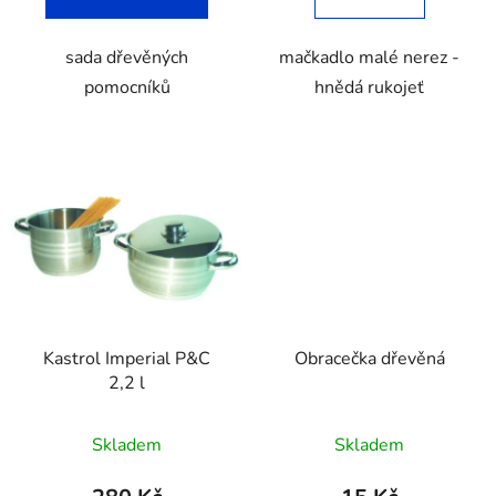
sada dřevěných
mačkadlo malé nerez -
pomocníků
hnědá rukojeť
Kastrol Imperial P&C
Obracečka dřevěná
2,2 l
Skladem
Skladem