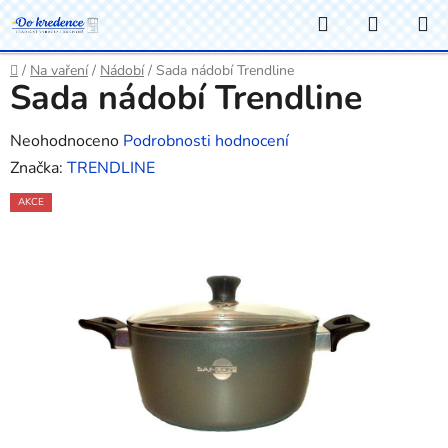
Přejít
Hledat
NÁKUP
na
KOŠÍK
obsah
Domů
/
Na vaření
/
Nádobí
/
Sada nádobí Trendline
Sada nádobí Trendline
Průměrné
Neohodnoceno
Podrobnosti hodnocení
hodnocení
Značka:
TRENDLINE
produktu
AKCE
je
0,0
z
5
hvězdiček.