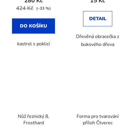
280 Kč
15 Kč
424 Kč
(–33 %)
DETAIL
DO KOŠÍKU
Dřevěná obracečka z
kastrol s poklicí
bukového dřeva
Nůž řeznický 8,
Forma pro tvarování
Frosthard
příloh Čtverec