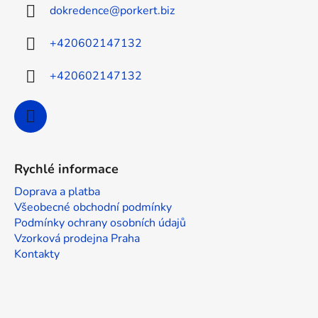
dokredence
@
porkert.biz
t
í
+420602147132
+420602147132
Rychlé informace
Doprava a platba
Všeobecné obchodní podmínky
Podmínky ochrany osobních údajů
Vzorková prodejna Praha
Kontakty