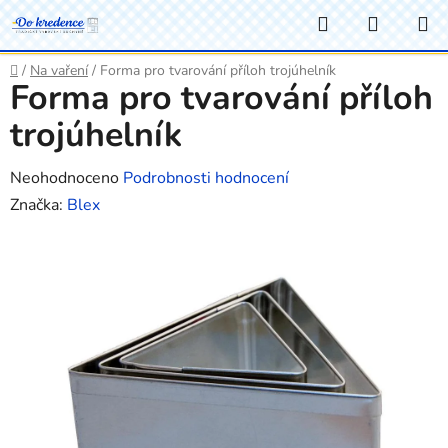
Přejít
Hledat
NÁKUP
na
KOŠÍK
obsah
Domů
/
Na vaření
/
Forma pro tvarování příloh trojúhelník
Forma pro tvarování příloh
trojúhelník
Průměrné
Neohodnoceno
Podrobnosti hodnocení
hodnocení
Značka:
Blex
produktu
je
0,0
z
5
hvězdiček.