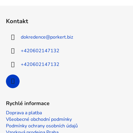
Z
á
Kontakt
p
a
dokredence
@
porkert.biz
t
í
+420602147132
+420602147132
Rychlé informace
Doprava a platba
Všeobecné obchodní podmínky
Podmínky ochrany osobních údajů
Vzorková prodejna Praha