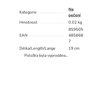
Na
Kategorie
pečení
Hmotnost
0.02 kg
859505
EAN
485668
7
Délka/Length/Lange
19 cm
Položka byla vyprodána…