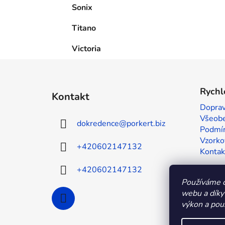
Sonix
Titano
Victoria
Z
á
Rychl
Kontakt
p
Doprav
a
Všeobe
dokredence
@
porkert.biz
t
Podmín
í
Vzorko
+420602147132
Kontak
+420602147132
Používáme c
webu a díky
výkon a použ