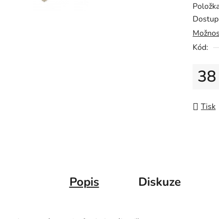
Položk
z
Dostup
5
Možnos
hvězdič
Kód:
38
Měrná
Tisk
Popis
Diskuze