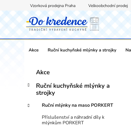
Přejít
Vzorková prodejna Praha
Velkoobchodní prodej
na
obsah
Akce
Ruční kuchyňské mlýnky a strojky
Na
P
K
Přeskočit
Akce
a
kategorie
o
t
s
Ruční kuchyňské mlýnky a
e
t
strojky
g
r
o
Ruční mlýnky na maso PORKERT
a
r
i
n
Příslušenství a náhradní díly k
e
n
mlýnkům PORKERT
í