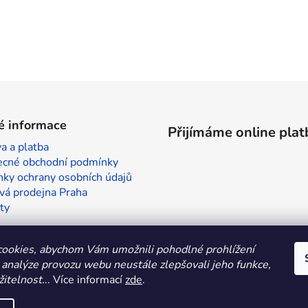
é informace
Přijímáme online plat
a a platba
cné obchodní podmínky
ky ochrany osobních údajů
vá prodejna Praha
ty
ookies, abychom Vám umožnili pohodlné prohlížení
 analýze provozu webu neustále zlepšovali jeho funkce,
itelnost.
.. Více informací
zde
.