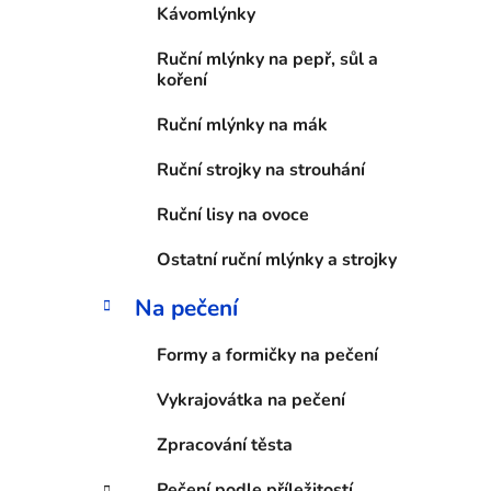
Kávomlýnky
p
a
Ruční mlýnky na pepř, sůl a
n
koření
e
Ruční mlýnky na mák
l
Ruční strojky na strouhání
Ruční lisy na ovoce
Ostatní ruční mlýnky a strojky
Na pečení
Formy a formičky na pečení
Vykrajovátka na pečení
Zpracování těsta
Pečení podle příležitostí