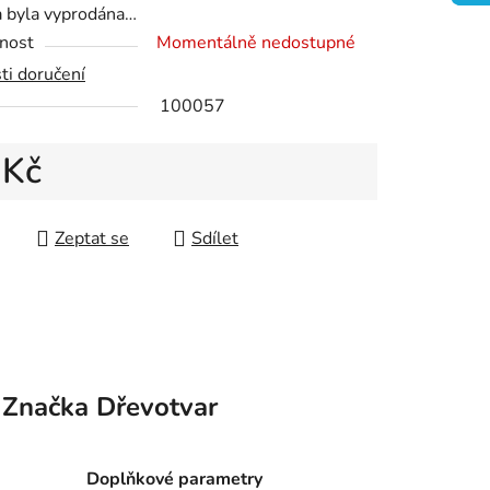
a byla vyprodána…
nost
Momentálně nedostupné
ti doručení
ek.
100057
 Kč
 cena:
Zeptat se
Sdílet
Značka
Dřevotvar
Doplňkové parametry