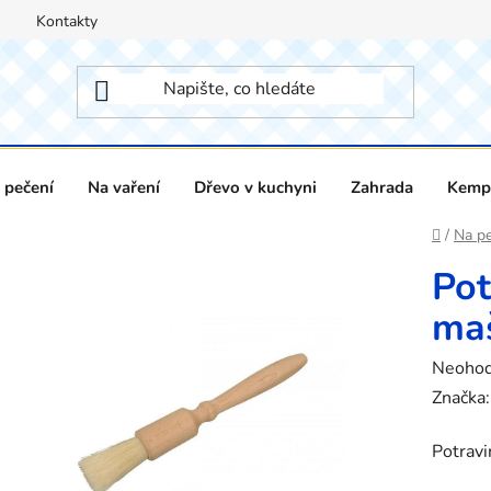
Kontakty
 pečení
Na vaření
Dřevo v kuchyni
Zahrada
Kempi
Domů
/
Na pe
Pot
ma
Průměr
Neoho
hodnoc
Značka
produk
Potravi
je
0,0