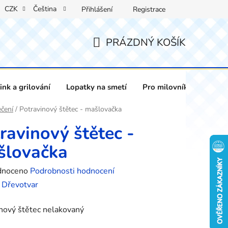
CZK
Čeština
Přihlášení
Registrace
PRÁZDNÝ KOŠÍK
NÁKUPNÍ
KOŠÍK
nk a grilování
Lopatky na smetí
Pro milovníky vína
čení
/
Potravinový štětec - mašlovačka
ravinový štětec -
šlovačka
né
dnoceno
Podrobnosti hodnocení
ení
:
Dřevotvar
tu
nový štětec nelakovaný