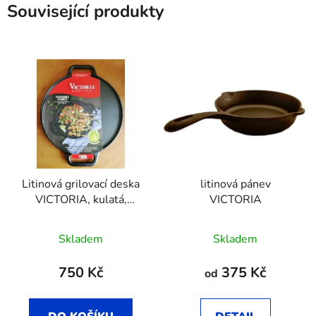
Související produkty
Litinová grilovací deska
litinová pánev
VICTORIA, kulatá,
VICTORIA
oboustranná, průměr 32
Průměrné
cm
Skladem
Skladem
hodnocení
produktu
750 Kč
375 Kč
od
je
2,8