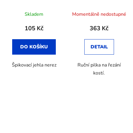
Průměrné
Skladem
Momentálně nedostupné
hodnocení
produktu
105 Kč
363 Kč
je
3,7
DO KOŠÍKU
DETAIL
z
5
Špikovací jehla nerez
Ruční pilka na řezání
hvězdiček.
kostí.