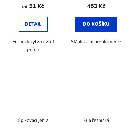
51 Kč
453 Kč
od
DETAIL
DO KOŠÍKU
Forma k vytvarování
Slánka a pepřenka nerez
příloh
Špikovací jehla
Pila řeznická