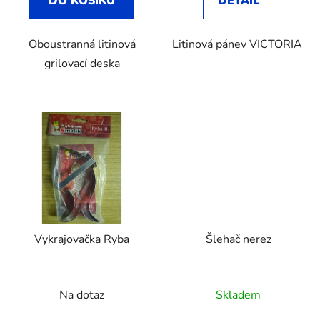
DO KOŠÍKU
DETAIL
z
5
Oboustranná litinová
Litinová pánev VICTORIA
hvězdiček.
grilovací deska
Vykrajovačka Ryba
Šlehač nerez
Na dotaz
Skladem