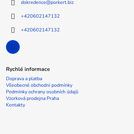
dokredence
@
porkert.biz
t
í
+420602147132
+420602147132
Rychlé informace
Doprava a platba
Všeobecné obchodní podmínky
Podmínky ochrany osobních údajů
Vzorková prodejna Praha
Kontakty