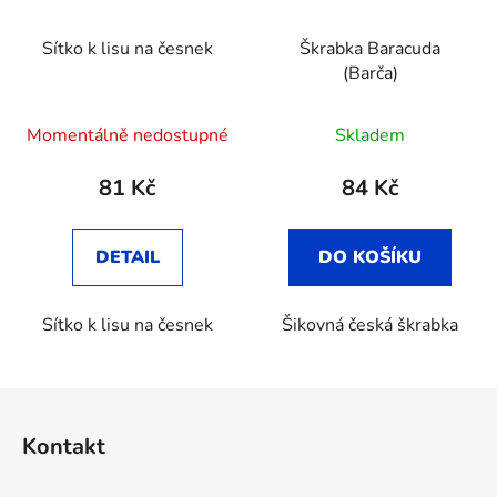
Sítko k lisu na česnek
Škrabka Baracuda
(Barča)
Průměrné
Momentálně nedostupné
Skladem
hodnocení
produktu
81 Kč
84 Kč
je
3,8
DETAIL
DO KOŠÍKU
z
5
Sítko k lisu na česnek
Šikovná česká škrabka
hvězdiček.
Z
á
Kontakt
p
a