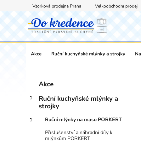
Přejít
Vzorková prodejna Praha
Velkoobchodní prodej
na
obsah
Akce
Ruční kuchyňské mlýnky a strojky
Na
P
K
Přeskočit
Akce
a
kategorie
o
t
s
Ruční kuchyňské mlýnky a
e
t
strojky
g
r
o
Ruční mlýnky na maso PORKERT
a
r
i
n
Příslušenství a náhradní díly k
e
n
mlýnkům PORKERT