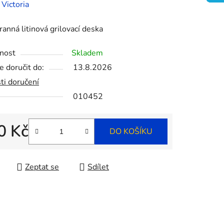
ení
:
Victoria
tu
anná litinová grilovací deska
nost
Skladem
 doručit do:
13.8.2026
ti doručení
ek.
010452
0 Kč
DO KOŠÍKU
 cena:
Zeptat se
Sdílet