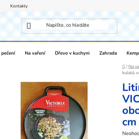
Kontakty
 pečení
Na vaření
Dřevo v kuchyni
Zahrada
Kempi
Domů
/
Na va
kulatá, 
Lit
VIC
obo
cm
Průměr
Neoho