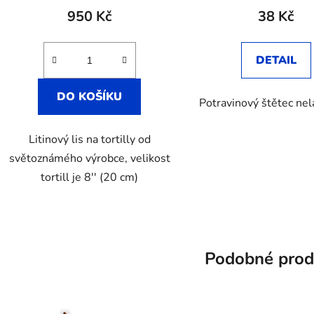
produktu
950 Kč
38 Kč
je
2,7
DETAIL
z
5
DO KOŠÍKU
Potravinový štětec ne
hvězdiček.
Litinový lis na tortilly od
světoznámého výrobce, velikost
tortill je 8'' (20 cm)
Podobné prod