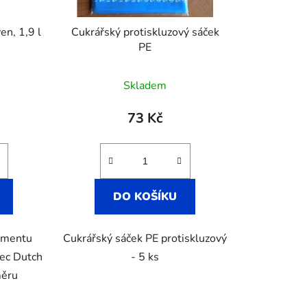
en, 1,9 l
Cukrářský protiskluzový sáček
PE
Skladem
73 Kč
DO KOŠÍKU
timentu
Cukrářský sáček PE protiskluzový
nec Dutch
- 5 ks
měru