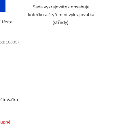
Sada vykrajovátek obsahuje
kolečko a čtyři mini vykrajovátka
í těsta
(středy)
ód:
100057
ašlovačka
tupné