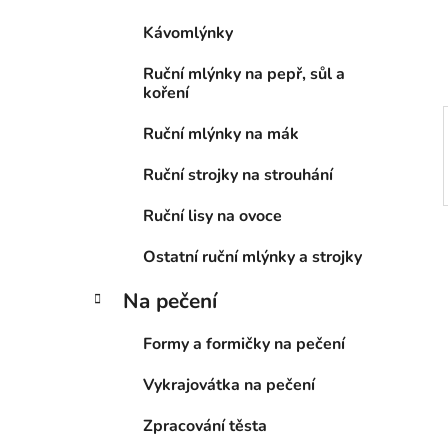
í
Kávomlýnky
p
a
Ruční mlýnky na pepř, sůl a
n
koření
e
Ruční mlýnky na mák
l
Ruční strojky na strouhání
Ruční lisy na ovoce
Ostatní ruční mlýnky a strojky
Na pečení
Formy a formičky na pečení
Vykrajovátka na pečení
Zpracování těsta