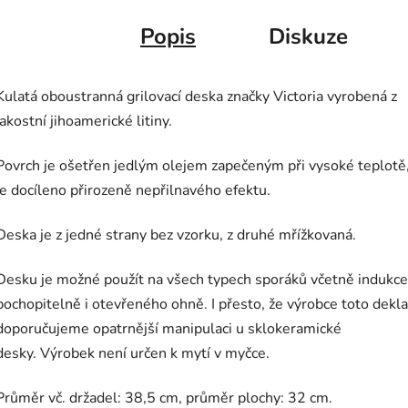
Popis
Diskuze
Kulatá oboustranná grilovací deska značky Victoria vyrobená z
jakostní jihoamerické litiny.
Povrch je ošetřen jedlým olejem zapečeným při vysoké teplotě
je docíleno přirozeně nepřilnavého efektu.
Deska je z jedné strany bez vzorku, z druhé mřížkovaná.
Desku je možné použít na všech typech sporáků včetně indukce
pochopitelně i otevřeného ohně. I přesto, že výrobce toto dekla
doporučujeme opatrnější manipulaci u sklokeramické
desky. Výrobek není určen k mytí v myčce.
Průměr vč. držadel: 38,5 cm, průměr plochy: 32 cm.