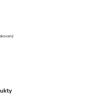
lakovaný
ukty