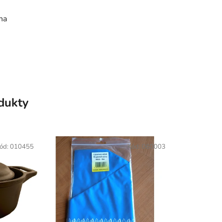
na
odukty
ód:
010455
Kód:
060003