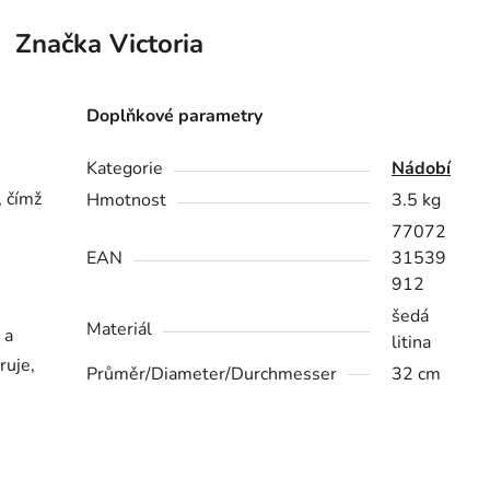
Značka
Victoria
Doplňkové parametry
Kategorie
Nádobí
, čímž
Hmotnost
3.5 kg
77072
EAN
31539
912
šedá
Materiál
 a
litina
ruje,
Průměr/Diameter/Durchmesser
32 cm