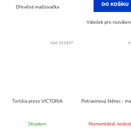
DO KOŠÍKU
Dřevěná mašlovačka
Váleček pro rozválen
Kód:
010437
K
Tortilla press VICTORIA
Potravinový štětec - m
Průměrné
Skladem
Momentálně nedos
hodnocení