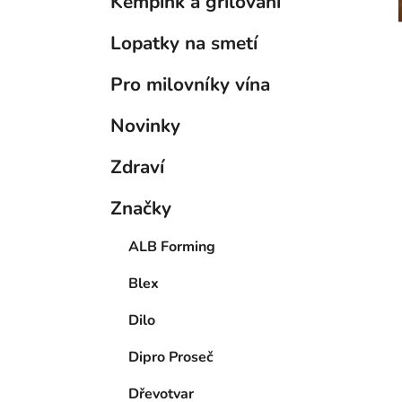
Kempink a grilování
Lopatky na smetí
Pro milovníky vína
Novinky
Zdraví
Značky
ALB Forming
Blex
Dilo
Dipro Proseč
Dřevotvar