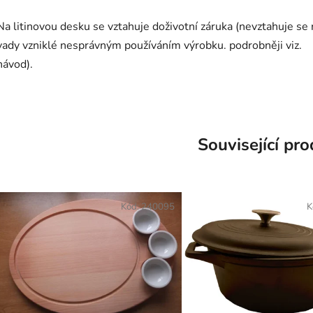
Na litinovou desku se vztahuje doživotní záruka (nevztahuje se 
vady vzniklé nesprávným používáním výrobku. podrobněji viz.
návod).
Související pr
Kód:
240095
K