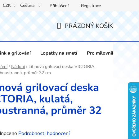
CZK
Čeština
Přihlášení
Registrace
PRÁZDNÝ KOŠÍK
NÁKUPNÍ
KOŠÍK
nk a grilování
Lopatky na smetí
Pro milovníky vína
ření
/
Nádobí
/
Litinová grilovací deska VICTORIA,
oboustranná, průměr 32 cm
inová grilovací deska
TORIA, kulatá,
ustranná, průměr 32
né
dnoceno
Podrobnosti hodnocení