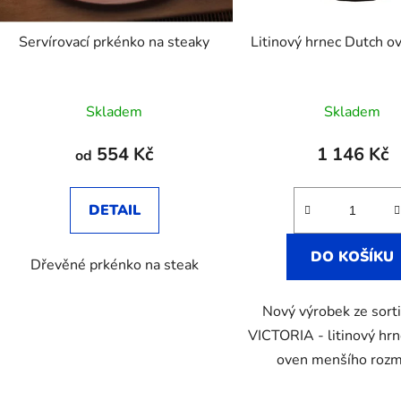
Servírovací prkénko na steaky
Litinový hrnec Dutch ov
Skladem
Skladem
554 Kč
1 146 Kč
od
DETAIL
DO KOŠÍKU
Dřevěné prkénko na steak
Nový výrobek ze sor
VICTORIA - litinový hr
oven menšího roz