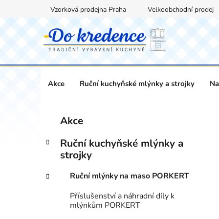
Přejít
Vzorková prodejna Praha
Velkoobchodní prodej
na
obsah
Akce
Ruční kuchyňské mlýnky a strojky
Na
P
K
Přeskočit
Akce
a
kategorie
o
t
s
Ruční kuchyňské mlýnky a
e
t
strojky
g
r
o
Ruční mlýnky na maso PORKERT
a
r
i
n
Příslušenství a náhradní díly k
e
n
mlýnkům PORKERT
í