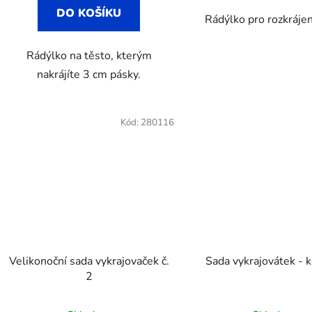
DO KOŠÍKU
Rádýlko pro rozkrájen
Rádýlko na těsto, kterým
nakrájíte 3 cm pásky.
Kód:
280116
Velikonoční sada vykrajovaček č.
Sada vykrajovátek - 
2