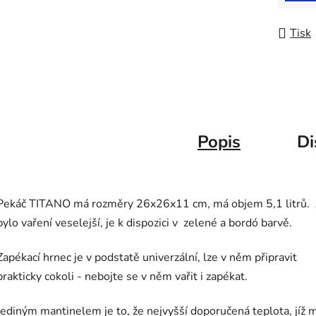
Tisk
Popis
Di
Pekáč TITANO má rozměry 26x26x11 cm, má objem 5,1 litrů.
bylo vaření veselejší, je k dispozici v zelené a bordó barvě.
Zapékací hrnec je v podstatě univerzální, lze v něm připravit
prakticky cokoli - nebojte se v něm vařit i zapékat.
Jediným mantinelem je to, že nejvyšší doporučená teplota, jíž 