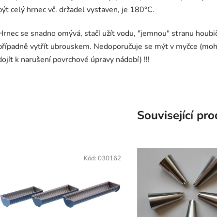
být celý hrnec vč. držadel vystaven, je 180°C.
Hrnec se snadno omývá, stačí užít vodu, "jemnou" stranu houbi
případně vytřít ubrouskem. Nedoporučuje se mýt v myčce (moh
dojít k narušení povrchové úpravy nádobí) !!!
Související pr
Kód:
030162
K