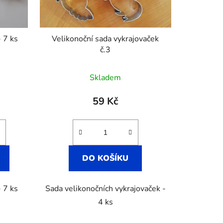
- 7 ks
Velikonoční sada vykrajovaček
č.3
Skladem
59 Kč
DO KOŠÍKU
- 7 ks
Sada velikonočních vykrajovaček -
4 ks