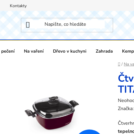
Kontakty
 pečení
Na vaření
Dřevo v kuchyni
Zahrada
Kempi
Domů
/
Na va
Čtv
TI
Průměr
Neoho
hodnoc
Značka
produk
Čtverhr
je
tepeln
0,0