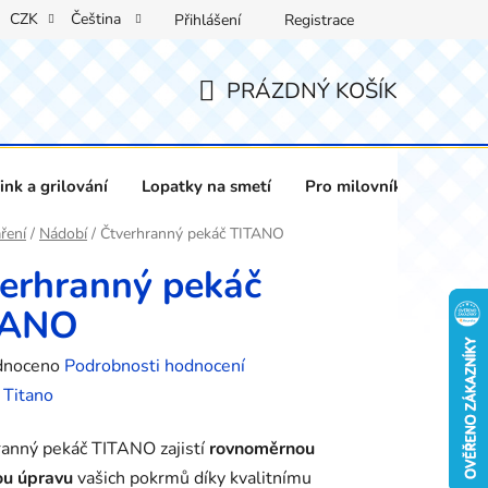
CZK
Čeština
Přihlášení
Registrace
PRÁZDNÝ KOŠÍK
NÁKUPNÍ
KOŠÍK
nk a grilování
Lopatky na smetí
Pro milovníky vína
ření
/
Nádobí
/
Čtverhranný pekáč TITANO
erhranný pekáč
TANO
né
dnoceno
Podrobnosti hodnocení
ení
:
Titano
tu
anný pekáč TITANO zajistí
rovnoměrnou
ou úpravu
vašich pokrmů díky kvalitnímu