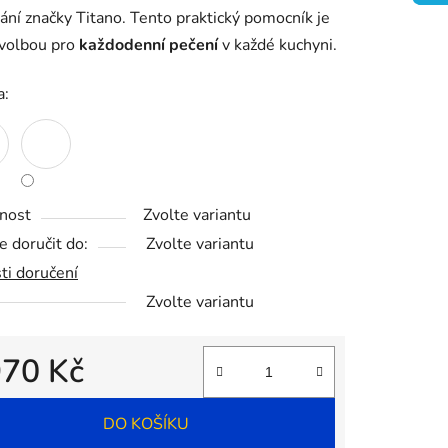
ání značky Titano. Tento praktický pomocník je
 volbou pro
každodenní pečení
v každé kuchyni.
ek.
a:
nost
Zvolte variantu
 doručit do:
Zvolte variantu
ti doručení
Zvolte variantu
970 Kč
 cena:
DO KOŠÍKU