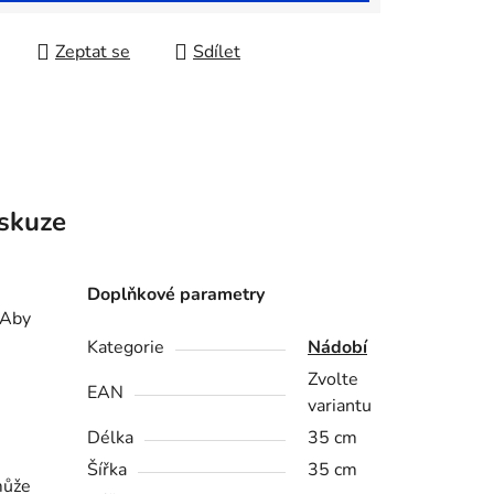
Zeptat se
Sdílet
skuze
Doplňkové parametry
 Aby
Kategorie
Nádobí
Zvolte
EAN
variantu
Délka
35 cm
Šířka
35 cm
může