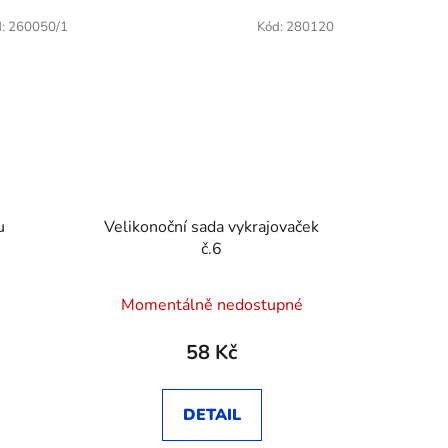
d:
260050/1
Kód:
280120
u
Velikonoční sada vykrajovaček
č.6
Momentálně nedostupné
58 Kč
DETAIL