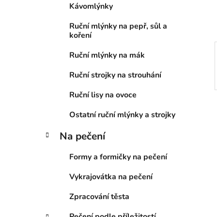
Kávomlýnky
p
a
Ruční mlýnky na pepř, sůl a
n
koření
e
Ruční mlýnky na mák
l
Ruční strojky na strouhání
Ruční lisy na ovoce
Ostatní ruční mlýnky a strojky
Na pečení
Formy a formičky na pečení
Vykrajovátka na pečení
Zpracování těsta
Pečení podle příležitostí