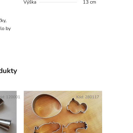
Výška
13 cm
čky,
lo by
odukty
ód:
120001
Kód:
280117