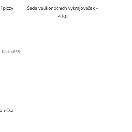
í pizzy
Sada velikonočních vykrajovaček -
4 ks
Kód:
4665
kolečka