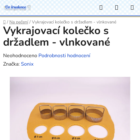
Přejít
Hledat
NÁKUP
na
KOŠÍK
obsah
Domů
/
Na pečení
/
Vykrajovací kolečko s držadlem - vlnkované
Vykrajovací kolečko s
držadlem - vlnkované
Průměrné
Neohodnoceno
Podrobnosti hodnocení
hodnocení
Značka:
Sonix
produktu
je
0,0
z
5
hvězdiček.