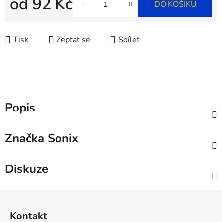
od
92 Kč
DO KOŠÍKU
Měrná cena:
Tisk
Zeptat se
Sdílet
Popis
Značka
Sonix
Diskuze
Z
á
Kontakt
p