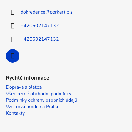
a
dokredence
@
porkert.biz
t
í
+420602147132
+420602147132
Rychlé informace
Doprava a platba
Všeobecné obchodní podmínky
Podmínky ochrany osobních údajů
Vzorková prodejna Praha
Kontakty