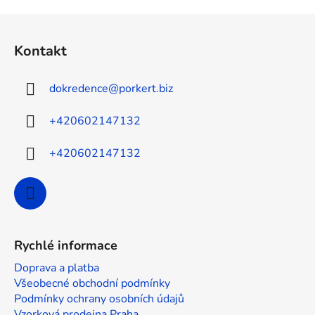
Z
á
Kontakt
p
a
dokredence
@
porkert.biz
t
í
+420602147132
+420602147132
Rychlé informace
Doprava a platba
Všeobecné obchodní podmínky
Podmínky ochrany osobních údajů
Vzorková prodejna Praha