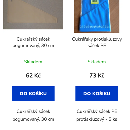
Cukrářský sáček
Cukrářský protiskluzový
pogumovaný, 30 cm
sáček PE
Průměrné
Skladem
Skladem
hodnocení
produktu
62 Kč
73 Kč
je
4,7
DO KOŠÍKU
DO KOŠÍKU
z
5
Cukrářský sáček
Cukrářský sáček PE
hvězdiček.
pogumovaný, 30 cm
protiskluzový - 5 ks