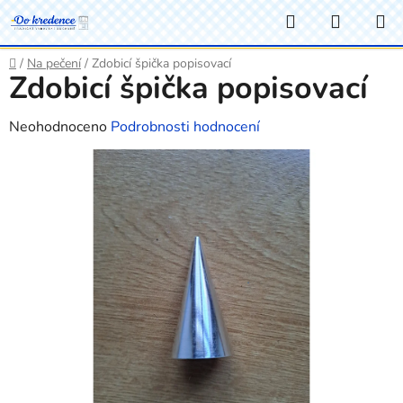
Přejít
Hledat
NÁKUP
na
KOŠÍK
obsah
Domů
/
Na pečení
/
Zdobicí špička popisovací
Zdobicí špička popisovací
Průměrné
Neohodnoceno
Podrobnosti hodnocení
hodnocení
produktu
je
0,0
z
5
hvězdiček.