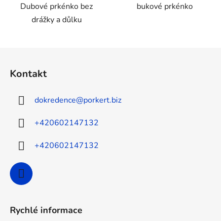
Dubové prkénko bez
bukové prkénko
drážky a důlku
Z
á
Kontakt
p
a
dokredence
@
porkert.biz
t
í
+420602147132
+420602147132
Rychlé informace