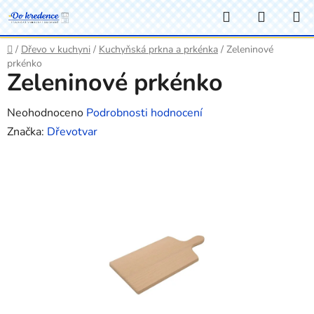
Přejít
Hledat
NÁKUP
na
KOŠÍK
obsah
Domů
/
Dřevo v kuchyni
/
Kuchyňská prkna a prkénka
/
Zeleninové
prkénko
Zeleninové prkénko
Průměrné
Neohodnoceno
Podrobnosti hodnocení
hodnocení
Značka:
Dřevotvar
produktu
je
0,0
z
5
hvězdiček.