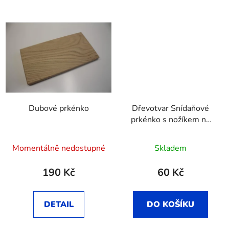
Dubové prkénko
Dřevotvar Snídaňové
prkénko s nožíkem na
máslo
Momentálně nedostupné
Skladem
190 Kč
60 Kč
DETAIL
DO KOŠÍKU