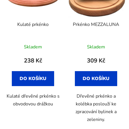
Kulaté prkénko
Prkénko MEZZALUNA
Skladem
Skladem
238 Kč
309 Kč
DO KOŠÍKU
DO KOŠÍKU
Kulaté dřevěné prkénko s
Dřevěné prkénko a
obvodovou drážkou
kolébka poslouží ke
zpracování bylinek a
zeleniny.