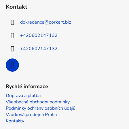
á
Kontakt
p
a
dokredence
@
porkert.biz
t
í
+420602147132
+420602147132
Rychlé informace
Doprava a platba
Všeobecné obchodní podmínky
Podmínky ochrany osobních údajů
Vzorková prodejna Praha
Kontakty