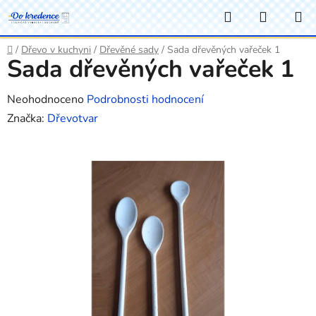
Přejít
Hledat
NÁKUP
na
KOŠÍK
obsah
Domů
/
Dřevo v kuchyni
/
Dřevěné sady
/
Sada dřevěných vařeček 1
Sada dřevěných vařeček 1
Průměrné
Neohodnoceno
Podrobnosti hodnocení
hodnocení
Značka:
Dřevotvar
produktu
je
0,0
z
5
hvězdiček.