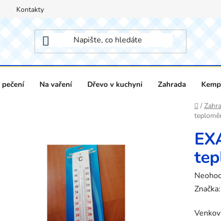
Kontakty
 pečení
Na vaření
Dřevo v kuchyni
Zahrada
Kempi
Domů
/
Zahr
teploměr,
EX
tep
Průměr
Neoho
hodnoc
Značka
produk
Venkov
je