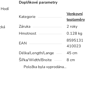
Doplňkové parametry
 Hodí
Venkovní
Kategorie
teploměry
Záruka
2 roky
cká
Hmotnost
0.128 kg
8595131
EAN
410023
Délka/Length/Lange
45 cm
Šířka/Width/Breite
8 cm
Položka byla vyprodána…