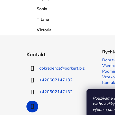
Sonix
Titano
Victoria
Z
á
Rychl
Kontakt
p
Doprav
a
Všeobe
dokredence
@
porkert.biz
t
Podmín
í
Vzorko
+420602147132
Kontak
+420602147132
Používáme c
webu a díky
výkon a použ