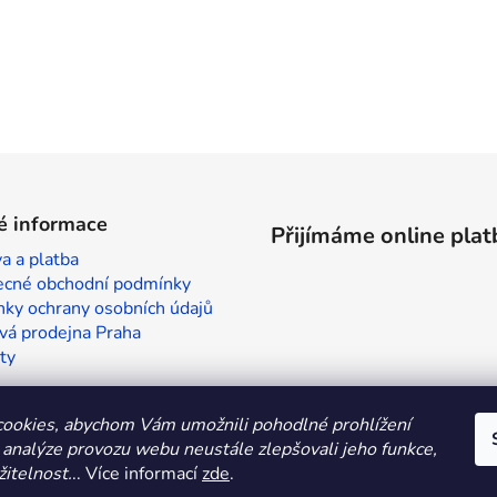
é informace
Přijímáme online plat
a a platba
cné obchodní podmínky
ky ochrany osobních údajů
vá prodejna Praha
ty
ookies, abychom Vám umožnili pohodlné prohlížení
 analýze provozu webu neustále zlepšovali jeho funkce,
itelnost.
.. Více informací
zde
.