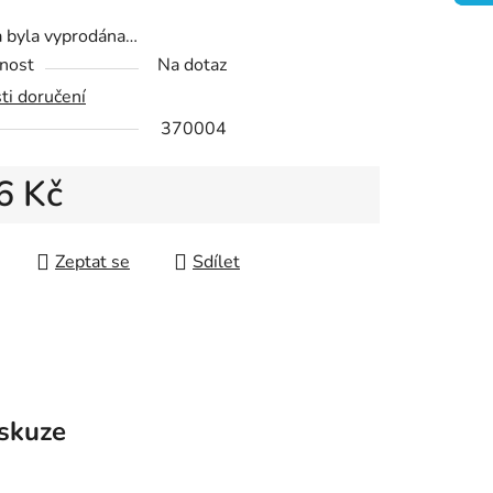
a byla vyprodána…
nost
Na dotaz
ti doručení
ek.
370004
6 Kč
 cena:
Zeptat se
Sdílet
skuze