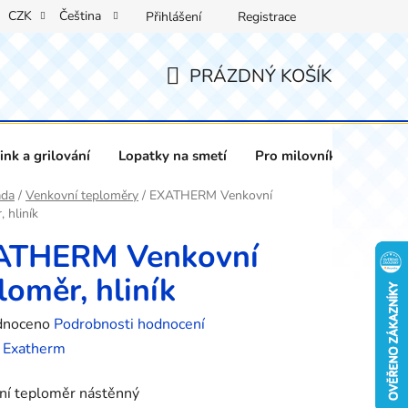
CZK
Čeština
Přihlášení
Registrace
PRÁZDNÝ KOŠÍK
NÁKUPNÍ
KOŠÍK
nk a grilování
Lopatky na smetí
Pro milovníky vína
ada
/
Venkovní teploměry
/
EXATHERM Venkovní
 hliník
ATHERM Venkovní
loměr, hliník
né
dnoceno
Podrobnosti hodnocení
ení
:
Exatherm
tu
ní teploměr nástěnný