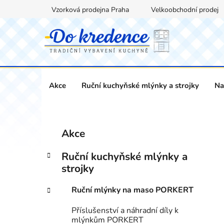
Přejít
Vzorková prodejna Praha
Velkoobchodní prodej
na
obsah
Akce
Ruční kuchyňské mlýnky a strojky
Na
P
K
Přeskočit
Akce
a
kategorie
o
t
s
Ruční kuchyňské mlýnky a
e
t
strojky
g
r
o
Ruční mlýnky na maso PORKERT
a
r
i
n
Příslušenství a náhradní díly k
e
n
mlýnkům PORKERT