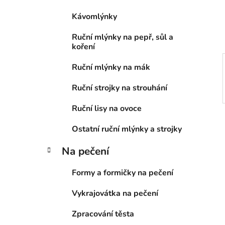
í
Kávomlýnky
p
a
Ruční mlýnky na pepř, sůl a
n
koření
e
Ruční mlýnky na mák
l
Ruční strojky na strouhání
Ruční lisy na ovoce
Ostatní ruční mlýnky a strojky
Na pečení
Formy a formičky na pečení
Vykrajovátka na pečení
Zpracování těsta