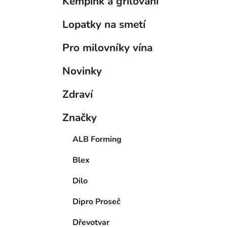
Kempink a grilování
Lopatky na smetí
Pro milovníky vína
Novinky
Zdraví
Značky
ALB Forming
Blex
Dilo
Dipro Proseč
Dřevotvar