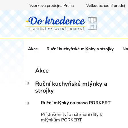
Přejít
Vzorková prodejna Praha
Velkoobchodní prodej
na
obsah
Akce
Ruční kuchyňské mlýnky a strojky
Na
P
K
Přeskočit
Akce
a
kategorie
o
t
s
Ruční kuchyňské mlýnky a
e
t
strojky
g
r
o
Ruční mlýnky na maso PORKERT
a
r
i
n
Příslušenství a náhradní díly k
e
n
mlýnkům PORKERT
í