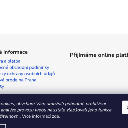
é informace
Přijímáme online plat
a a platba
cné obchodní podmínky
ky ochrany osobních údajů
vá prodejna Praha
ty
ookies, abychom Vám umožnili pohodlné prohlížení
 analýze provozu webu neustále zlepšovali jeho funkce,
itelnost.
.. Více informací
zde
.