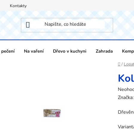
Kontakty
 pečení
Na vaření
Dřevo v kuchyni
Zahrada
Kempi
Domů
/
Lopat
Kol
Průměr
Neoho
hodnoc
Značka
produk
Dřevěné
je
0,0
Variant
z