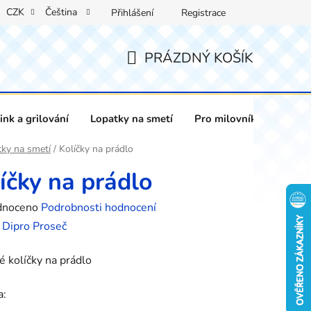
CZK
Čeština
Přihlášení
Registrace
PRÁZDNÝ KOŠÍK
NÁKUPNÍ
KOŠÍK
nk a grilování
Lopatky na smetí
Pro milovníky vína
ky na smetí
/
Kolíčky na prádlo
íčky na prádlo
né
dnoceno
Podrobnosti hodnocení
ení
:
Dipro Proseč
tu
 kolíčky na prádlo
a: