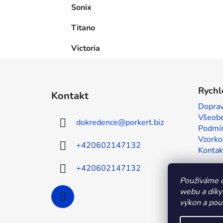
Sonix
Titano
Victoria
Z
á
Rychl
Kontakt
p
Doprav
a
Všeobe
dokredence
@
porkert.biz
t
Podmín
í
Vzorko
+420602147132
Kontak
+420602147132
Používáme c
webu a díky
výkon a použ