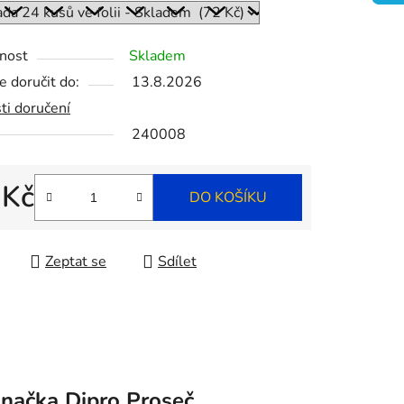
ek.
nost
Skladem
 doručit do:
13.8.2026
ti doručení
240008
 Kč
DO KOŠÍKU
 cena:
Zeptat se
Sdílet
načka
Dipro Proseč