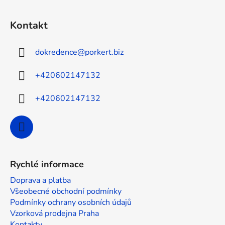
Z
á
Kontakt
p
a
dokredence
@
porkert.biz
t
í
+420602147132
+420602147132
Rychlé informace
Doprava a platba
Všeobecné obchodní podmínky
Podmínky ochrany osobních údajů
Vzorková prodejna Praha
Kontakty