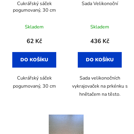
Cukrářský sáček
Sada Velikonoční
pogumovaný, 30 cm
Průměrné
Skladem
Skladem
hodnocení
produktu
62 Kč
436 Kč
je
4,7
DO KOŠÍKU
DO KOŠÍKU
z
5
Cukrářský sáček
Sada velikonočních
hvězdiček.
pogumovaný, 30 cm
vykrajovaček na prkénku s
hnětačem na těsto.