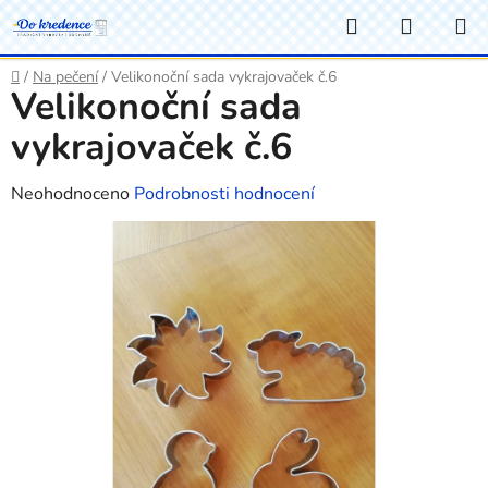
Přejít
Hledat
NÁKUP
na
KOŠÍK
obsah
Domů
/
Na pečení
/
Velikonoční sada vykrajovaček č.6
Velikonoční sada
vykrajovaček č.6
Průměrné
Neohodnoceno
Podrobnosti hodnocení
hodnocení
produktu
je
0,0
z
5
hvězdiček.