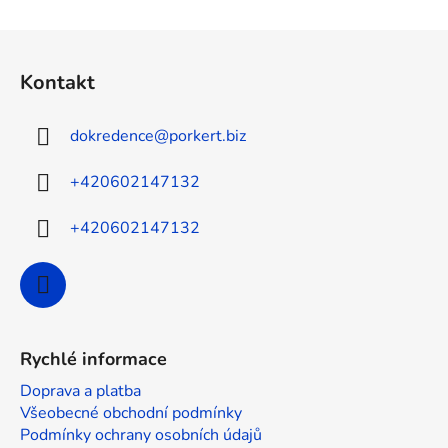
Z
á
Kontakt
p
a
dokredence
@
porkert.biz
t
í
+420602147132
+420602147132
Rychlé informace
Doprava a platba
Všeobecné obchodní podmínky
Podmínky ochrany osobních údajů