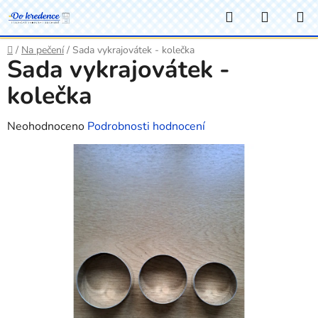
Přejít
Hledat
NÁKUP
na
KOŠÍK
obsah
Domů
/
Na pečení
/
Sada vykrajovátek - kolečka
Sada vykrajovátek -
kolečka
Průměrné
Neohodnoceno
Podrobnosti hodnocení
hodnocení
produktu
je
0,0
z
5
hvězdiček.