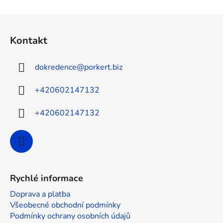
Z
á
Kontakt
p
a
dokredence
@
porkert.biz
t
í
+420602147132
+420602147132
Rychlé informace
Doprava a platba
Všeobecné obchodní podmínky
Podmínky ochrany osobních údajů