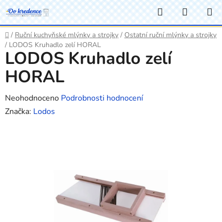
Přejít
Hledat
NÁKUP
na
KOŠÍK
obsah
Domů
/
Ruční kuchyňské mlýnky a strojky
/
Ostatní ruční mlýnky a strojky
/
LODOS Kruhadlo zelí HORAL
LODOS Kruhadlo zelí
HORAL
Průměrné
Neohodnoceno
Podrobnosti hodnocení
hodnocení
Značka:
Lodos
produktu
je
0,0
z
5
hvězdiček.