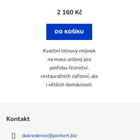
2 160 Kč
DO KOŠÍKU
Kvalitní litinový mlýnek
na maso určený pro
potřebu řeznictví,
restauračních zařízení, ale
i větších domácností.
Z
á
Kontakt
p
a
dokredence
@
porkert.biz
t