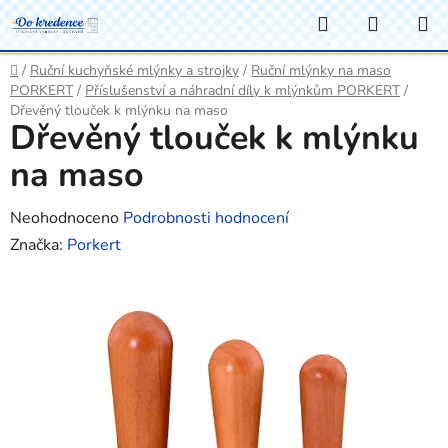
Přejít
Hledat
NÁKUP
na
KOŠÍK
obsah
Domů
/
Ruční kuchyňské mlýnky a strojky
/
Ruční mlýnky na maso
PORKERT
/
Příslušenství a náhradní díly k mlýnkům PORKERT
/
Dřevěný tlouček k mlýnku na maso
Dřevěný tlouček k mlýnku
na maso
Průměrné
Neohodnoceno
Podrobnosti hodnocení
hodnocení
Značka:
Porkert
produktu
je
0,0
z
5
hvězdiček.