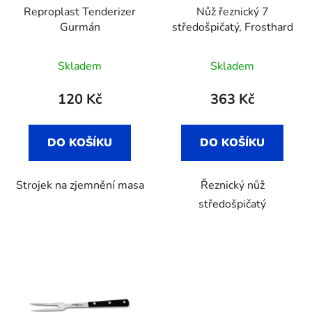
Reproplast Tenderizer
Nůž řeznický 7
Gurmán
středošpičatý, Frosthard
Skladem
Skladem
120 Kč
363 Kč
DO KOŠÍKU
DO KOŠÍKU
Strojek na zjemnění masa
Řeznický nůž
středošpičatý