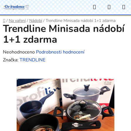
Přejít
Hledat
NÁKUP
na
KOŠÍK
obsah
Domů
/
Na vaření
/
Nádobí
/
Trendline Minisada nádobí 1+1 zdarma
Trendline Minisada nádobí
1+1 zdarma
Průměrné
Neohodnoceno
Podrobnosti hodnocení
hodnocení
Značka:
TRENDLINE
produktu
je
0,0
z
5
hvězdiček.