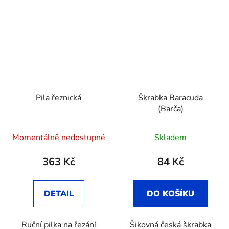
Pila řeznická
Škrabka Baracuda
(Barča)
Průměrné
Momentálně nedostupné
Skladem
hodnocení
produktu
363 Kč
84 Kč
je
3,7
DETAIL
DO KOŠÍKU
z
5
Ruční pilka na řezání
Šikovná česká škrabka
hvězdiček.