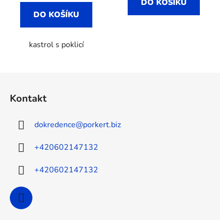
DO KOŠÍKU
DO KOŠÍKU
kastrol s poklicí
Z
á
Kontakt
p
a
dokredence
@
porkert.biz
t
í
+420602147132
+420602147132