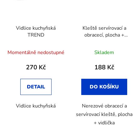
Vidlice kuchyňská
Kleště servírovací a
TREND
obracecí, plocha +
vidlička
Momentálně nedostupné
Skladem
270 Kč
188 Kč
DETAIL
DO KOŠÍKU
Vidlice kuchyňská
Nerezové obracecí a
servírovací kleště, plocha
+ vidlička