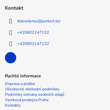
í
á
p
Kontakt
p
r
a
v
dokredence
@
porkert.biz
t
k
y
í
+420602147132
v
ý
+420602147132
p
i
s
u
Rychlé informace
Doprava a platba
Všeobecné obchodní podmínky
Podmínky ochrany osobních údajů
Vzorková prodejna Praha
Kontakty