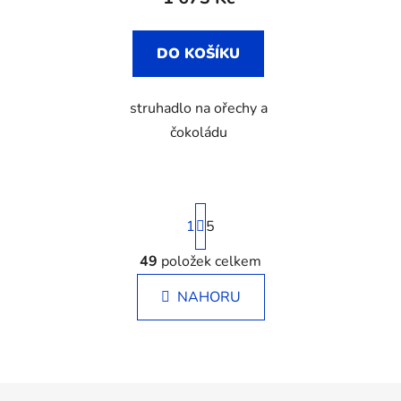
ů
DO KOŠÍKU
struhadlo na ořechy a
čokoládu
S
1
t
5
r
á
49
položek celkem
O
n
v
k
NAHORU
l
o
á
v
á
d
n
a
í
c
Z