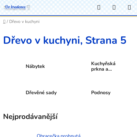
Přejít
Hledat
NÁKUP
na
KOŠÍK
obsah
Domů
/
Dřevo v kuchyni
Dřevo v kuchyni
, Strana 5
Kuchyňská
Nábytek
prkna a
prkénka
Dřevěné sady
Podnosy
Nejprodávanější
Obracečka prohnutá