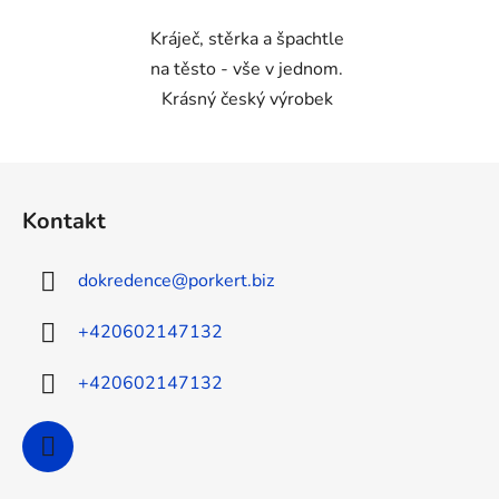
Kráječ, stěrka a špachtle
na těsto - vše v jednom.
Krásný český výrobek
Z
á
Kontakt
p
a
dokredence
@
porkert.biz
t
í
+420602147132
+420602147132