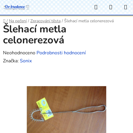
Přejít
Hledat
NÁKUP
na
KOŠÍK
obsah
Domů
/
Na pečení
/
Zpracování těsta
/
Šlehací metla celonerezová
Šlehací metla
celonerezová
Průměrné
Neohodnoceno
Podrobnosti hodnocení
hodnocení
Značka:
Sonix
produktu
je
0,0
z
5
hvězdiček.