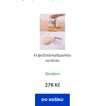
Kráječ/stěrka/špachtle
na těsto
Skladem
278 Kč
DO KOŠÍKU