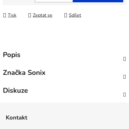
Měrná cena:
Tisk
Zeptat se
Sdílet
Popis
Značka
Sonix
Diskuze
Z
á
Kontakt
p
a