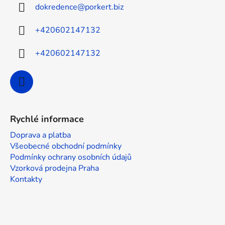
dokredence
@
porkert.biz
t
í
+420602147132
+420602147132
Rychlé informace
Doprava a platba
Všeobecné obchodní podmínky
Podmínky ochrany osobních údajů
Vzorková prodejna Praha
Kontakty