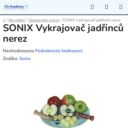
Přejít
Hledat
NÁKUP
na
KOŠÍK
obsah
Domů
/
Na vaření
/
Zpracování ovoce
/
SONIX Vykrajovač jadřinců nerez
SONIX Vykrajovač jadřinců
nerez
Průměrné
Neohodnoceno
Podrobnosti hodnocení
hodnocení
Značka:
Sonix
produktu
je
0,0
z
5
hvězdiček.