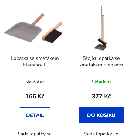
V
e
ý
n
p
í
i
p
s
r
p
o
r
d
Lopatka se smetákem
Stojící lopatka se
o
u
Elegance II
smetákem Elegance
d
k
u
t
Na dotaz
Skladem
k
ů
t
166 Kč
377 Kč
ů
DETAIL
DO KOŠÍKU
Sada lopatky se
Sada lopatky se