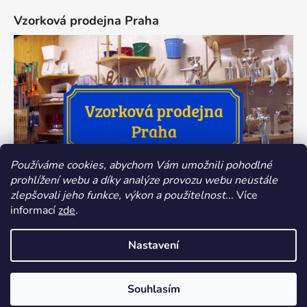
Vzorková prodejna Praha
Používáme cookies, abychom Vám umožnili pohodlné
prohlížení webu a díky analýze provozu webu neustále
zlepšovali jeho funkce, výkon a použitelnost.
.. Více
informací
zde
.
Nastavení
Z důvodu dovolené bude provoz našeho e-shopu v termínu
Vytvořil Shoptet
10.-14.8.2026 omezen. Zboží objednané v této době bude odesláno
Souhlasím
Copyright 2026
Dokredence.cz
. Všechna práva
v pondělí17.8.2026. Děkujeme za pochopení.