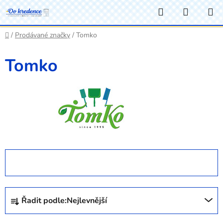
Přejít
Hledat
NÁKUP
na
KOŠÍK
obsah
Domů
/
Prodávané značky
/
Tomko
Tomko
OTEVŘÍT FILTR
Ř
Řadit podle:
Nejlevnější
a
z