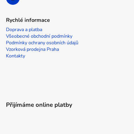
ý
p
i
Rychlé informace
s
u
Doprava a platba
Všeobecné obchodní podmínky
Podmínky ochrany osobních údajů
Vzorková prodejna Praha
Kontakty
Přijímáme online platby