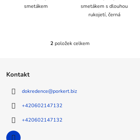
smetákem
smetákem s dlouhou
rukojetí, černá
2
položek celkem
O
v
l
Z
á
á
d
Kontakt
p
a
a
c
dokredence
@
porkert.biz
t
í
p
í
+420602147132
r
v
+420602147132
k
y
v