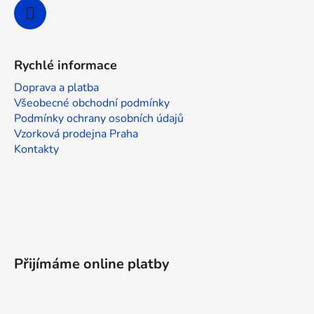
v
ý
p
i
Rychlé informace
s
u
Doprava a platba
Všeobecné obchodní podmínky
Podmínky ochrany osobních údajů
Vzorková prodejna Praha
Kontakty
Přijímáme online platby