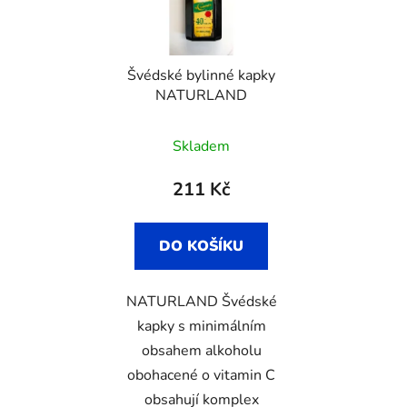
s
r
p
o
r
d
Švédské bylinné kapky
o
u
NATURLAND
d
k
u
t
Skladem
k
ů
t
211 Kč
ů
DO KOŠÍKU
NATURLAND Švédské
kapky s minimálním
obsahem alkoholu
obohacené o vitamin C
obsahují komplex