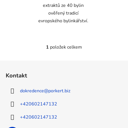
extraktů ze 40 bylin
ověřený tradicí
evropského bylinkářství.
1
položek celkem
O
v
l
Z
á
á
d
Kontakt
p
a
a
c
dokredence
@
porkert.biz
t
í
p
í
+420602147132
r
v
+420602147132
k
y