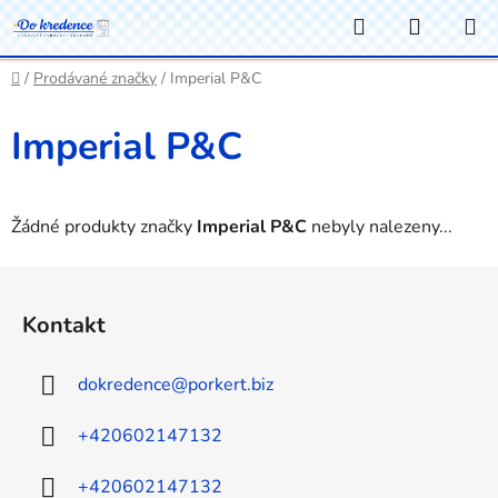
Přejít
Hledat
NÁKUP
na
KOŠÍK
obsah
Domů
/
Prodávané značky
/
Imperial P&C
Imperial P&C
Žádné produkty značky
Imperial P&C
nebyly nalezeny...
Z
á
Kontakt
p
a
dokredence
@
porkert.biz
t
í
+420602147132
+420602147132