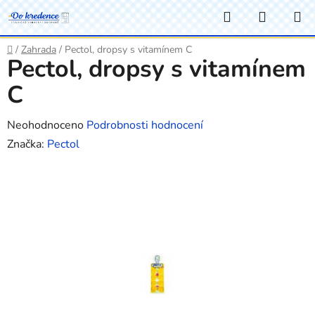
Přejít
Hledat
NÁKUP
na
KOŠÍK
obsah
Domů
/
Zahrada
/
Pectol, dropsy s vitamínem C
Pectol, dropsy s vitamínem
C
Průměrné
Neohodnoceno
Podrobnosti hodnocení
hodnocení
Značka:
Pectol
produktu
je
0,0
z
5
hvězdiček.