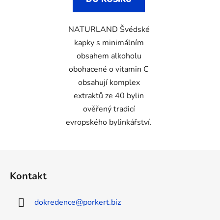
NATURLAND Švédské
kapky s minimálním
obsahem alkoholu
obohacené o vitamin C
obsahují komplex
extraktů ze 40 bylin
ověřený tradicí
evropského bylinkářství.
Z
á
Kontakt
p
a
dokredence
@
porkert.biz
t