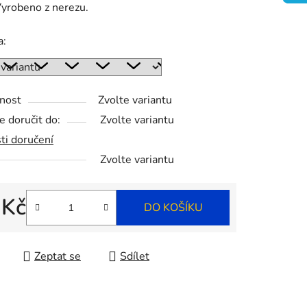
Vyrobeno z nerezu.
a:
ek.
nost
Zvolte variantu
 doručit do:
Zvolte variantu
ti doručení
Zvolte variantu
 Kč
DO KOŠÍKU
 cena:
Zeptat se
Sdílet