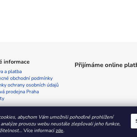
é informace
Přijímáme online plat
a a platba
cné obchodní podmínky
ky ochrany osobních údajů
vá prodejna Praha
ty
ookies, abychom Vám umožnili pohodlné prohlížení
 analýze provozu webu neustále zlepšovali jeho funkce,
itelnost.
.. Více informací
zde
.