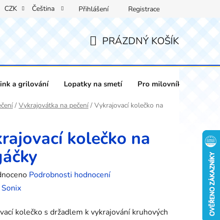
CZK
Čeština
Přihlášení
Registrace
PRÁZDNÝ KOŠÍK
NÁKUPNÍ
KOŠÍK
nk a grilování
Lopatky na smetí
Pro milovníky vína
čení
/
Vykrajovátka na pečení
/
Vykrajovací kolečko na
rajovací kolečko na
gáčky
né
dnoceno
Podrobnosti hodnocení
ení
:
Sonix
tu
vací kolečko s držadlem k vykrajování kruhových