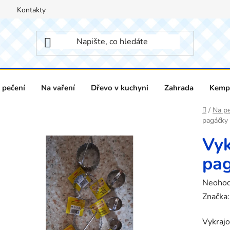
Kontakty
 pečení
Na vaření
Dřevo v kuchyni
Zahrada
Kempi
Domů
/
Na pe
pagáčky
Vyk
pa
Průměr
Neoho
hodnoc
Značka
produk
Vykrajo
je