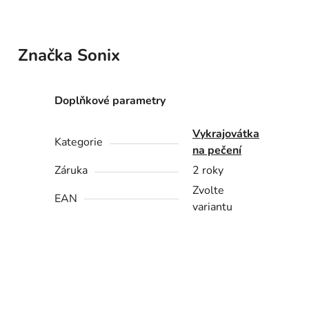
Značka
Sonix
Doplňkové parametry
Vykrajovátka
Kategorie
na pečení
Záruka
2 roky
Zvolte
EAN
variantu