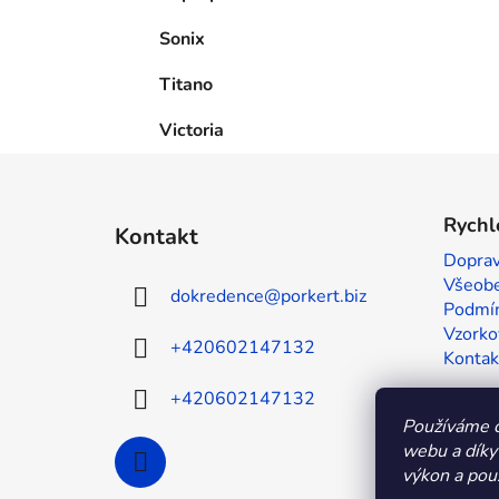
Sonix
Titano
Victoria
Z
á
Rychl
Kontakt
p
Doprav
a
Všeobe
dokredence
@
porkert.biz
t
Podmín
í
Vzorko
+420602147132
Kontak
+420602147132
Používáme c
webu a díky
výkon a použ