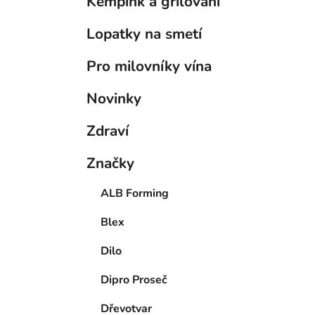
Kempink a grilování
Lopatky na smetí
Pro milovníky vína
Novinky
Zdraví
Značky
ALB Forming
Blex
Dilo
Dipro Proseč
Dřevotvar