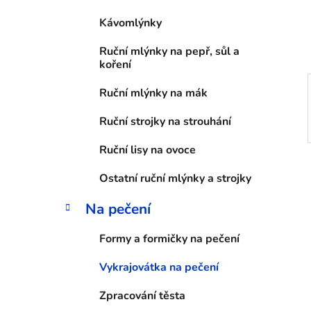
í
Kávomlýnky
p
a
Ruční mlýnky na pepř, sůl a
n
koření
e
Ruční mlýnky na mák
l
Ruční strojky na strouhání
Ruční lisy na ovoce
Ostatní ruční mlýnky a strojky
Na pečení
Formy a formičky na pečení
Vykrajovátka na pečení
Zpracování těsta