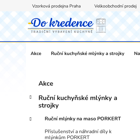
Přejít
Vzorková prodejna Praha
Velkoobchodní prodej
na
obsah
Akce
Ruční kuchyňské mlýnky a strojky
Na
P
K
Přeskočit
Akce
a
kategorie
o
t
s
Ruční kuchyňské mlýnky a
e
t
strojky
g
r
o
Ruční mlýnky na maso PORKERT
a
r
i
n
Příslušenství a náhradní díly k
e
n
mlýnkům PORKERT