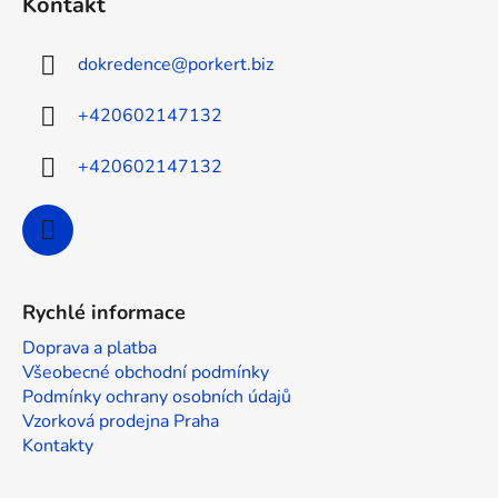
Kontakt
p
a
dokredence
@
porkert.biz
t
í
+420602147132
+420602147132
Rychlé informace
Doprava a platba
Všeobecné obchodní podmínky
Podmínky ochrany osobních údajů
Vzorková prodejna Praha
Kontakty