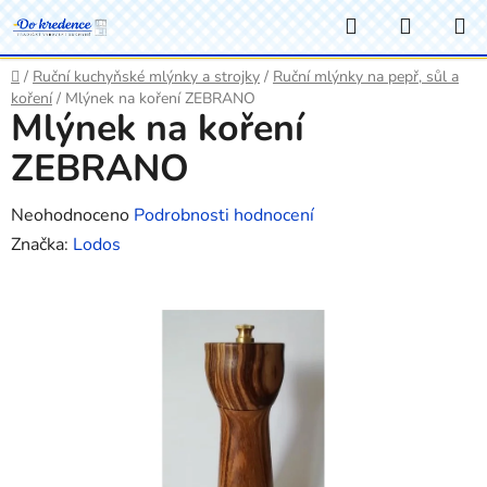
Přejít
Hledat
NÁKUP
na
KOŠÍK
obsah
Domů
/
Ruční kuchyňské mlýnky a strojky
/
Ruční mlýnky na pepř, sůl a
koření
/
Mlýnek na koření ZEBRANO
Mlýnek na koření
ZEBRANO
Průměrné
Neohodnoceno
Podrobnosti hodnocení
hodnocení
Značka:
Lodos
produktu
je
0,0
z
5
hvězdiček.