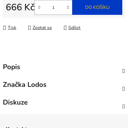
666 Kč
DO KOŠÍKU
Měrná cena:
Tisk
Zeptat se
Sdílet
Popis
Značka
Lodos
Diskuze
Z
á