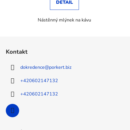
DETAIL
Nástěnný mlýnek na kávu
Z
á
Kontakt
p
a
dokredence
@
porkert.biz
t
í
+420602147132
+420602147132