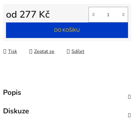
od
277 Kč
Měrná cena:
DO KOŠÍKU
Tisk
Zeptat se
Sdílet
Popis
Diskuze