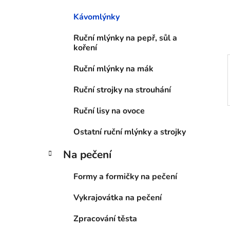
í
Kávomlýnky
p
a
Ruční mlýnky na pepř, sůl a
n
koření
e
Ruční mlýnky na mák
l
Ruční strojky na strouhání
Ruční lisy na ovoce
Ostatní ruční mlýnky a strojky
Na pečení
Formy a formičky na pečení
Vykrajovátka na pečení
Zpracování těsta