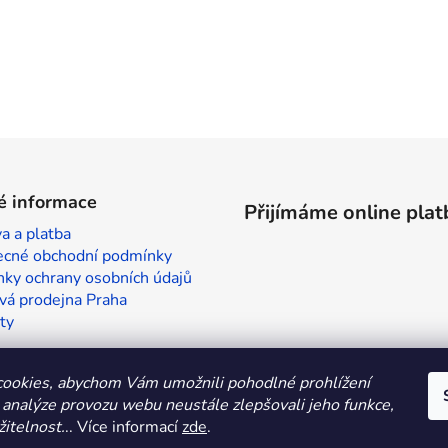
é informace
Přijímáme online plat
a a platba
cné obchodní podmínky
ky ochrany osobních údajů
vá prodejna Praha
ty
ookies, abychom Vám umožnili pohodlné prohlížení
 analýze provozu webu neustále zlepšovali jeho funkce,
itelnost.
.. Více informací
zde
.