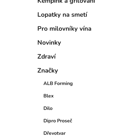
Kempink a grilování
Lopatky na smetí
Pro milovníky vína
Novinky
Zdraví
Značky
ALB Forming
Blex
Dilo
Dipro Proseč
Dřevotvar