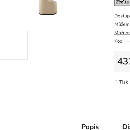
z
5
Dostup
hvězdič
Můžeme
Možnos
Kód:
43
Měrná
Tisk
Popis
Di