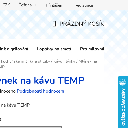
CZK
Čeština
Přihlášení
Registrace
PRÁZDNÝ KOŠÍK
NÁKUPNÍ
KOŠÍK
nk a grilování
Lopatky na smetí
Pro milovníky vína
 kuchyňské mlýnky a strojky
/
Kávomlýnky
/
Mlýnek na
EMP
ýnek na kávu TEMP
né
dnoceno
Podrobnosti hodnocení
ení
 na kávu TEMP
tu
a: