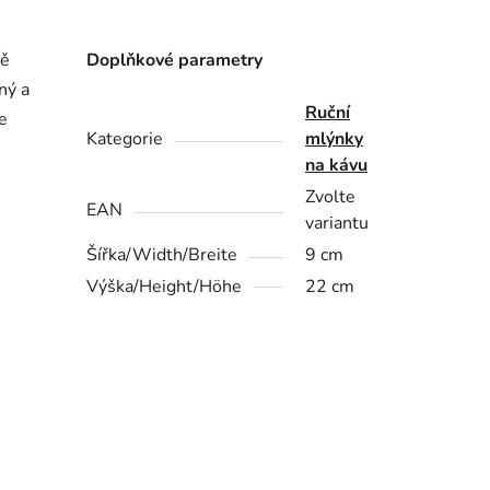
vě
Doplňkové parametry
ný a
Ruční
e
Kategorie
mlýnky
na kávu
Zvolte
EAN
variantu
Šířka/Width/Breite
9 cm
Výška/Height/Höhe
22 cm