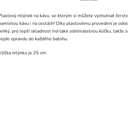
Plastový mlýnek na kávu, se kterým si můžete vychutnat čerst
namletou kávu i na cestách! Díky plastovému provedení je odol
lehký, pro lepší skladnost má také odnímatelnou kličku, takže s
vejde opravdu do každého batohu.
Výška mlýnku je 25 cm.