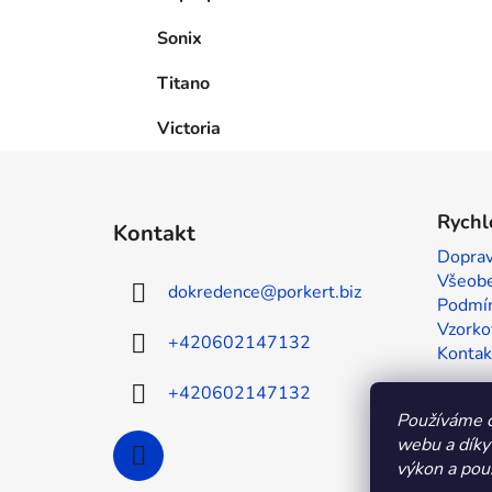
Sonix
Titano
Victoria
Z
á
Rychl
Kontakt
p
Doprav
a
Všeobe
dokredence
@
porkert.biz
t
Podmín
í
Vzorko
+420602147132
Kontak
+420602147132
Používáme c
webu a díky
výkon a použ