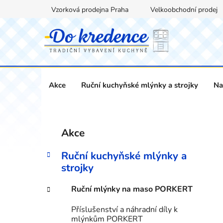
Přejít
Vzorková prodejna Praha
Velkoobchodní prodej
na
obsah
Akce
Ruční kuchyňské mlýnky a strojky
Na
P
K
Přeskočit
Akce
a
kategorie
o
t
s
Ruční kuchyňské mlýnky a
e
t
strojky
g
r
o
Ruční mlýnky na maso PORKERT
a
r
i
n
Příslušenství a náhradní díly k
e
n
mlýnkům PORKERT