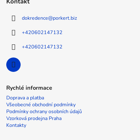
Kontakt
p
a
dokredence
@
porkert.biz
t
í
+420602147132
+420602147132
Rychlé informace
Doprava a platba
Všeobecné obchodní podmínky
Podmínky ochrany osobních údajů
Vzorková prodejna Praha
Kontakty