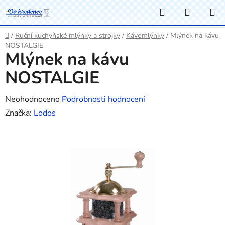
Přejít
Hledat
NÁKUP
na
KOŠÍK
obsah
Domů
/
Ruční kuchyňské mlýnky a strojky
/
Kávomlýnky
/
Mlýnek na kávu
NOSTALGIE
Mlýnek na kávu
NOSTALGIE
Průměrné
Neohodnoceno
Podrobnosti hodnocení
hodnocení
Značka:
Lodos
produktu
je
0,0
z
5
hvězdiček.