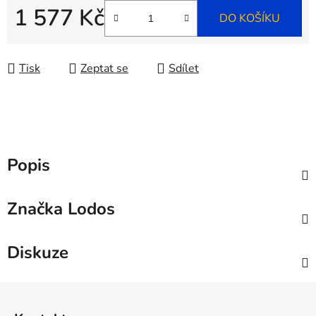
1 577 Kč
DO KOŠÍKU
Měrná cena:
Tisk
Zeptat se
Sdílet
Popis
Značka
Lodos
Diskuze
Z
á